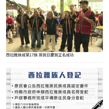
西拉雅族成第17族 原民日慶賀正名成功