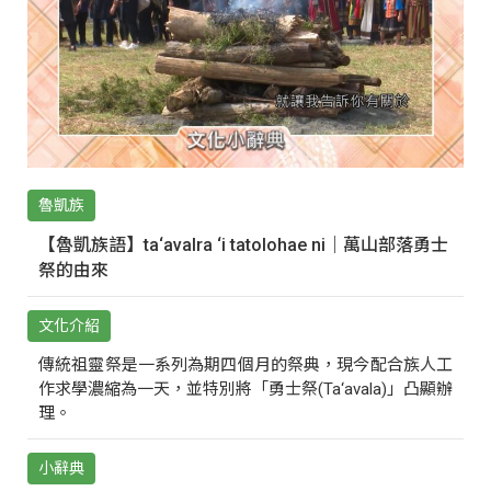
魯凱族
【魯凱族語】ta‘avalra ‘i tatolohae ni｜萬山部落勇士
祭的由來
文化介紹
傳統祖靈祭是一系列為期四個月的祭典，現今配合族人工
作求學濃縮為一天，並特別將「勇士祭(Ta‘avala)」凸顯辦
理。
小辭典