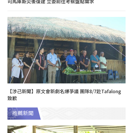
司馬庫斯災後復建 立委前往考察盤點需求
【涉己新聞】原文會新劇名爆爭議 團隊8/7赴Tafalong
致歉
推薦新聞