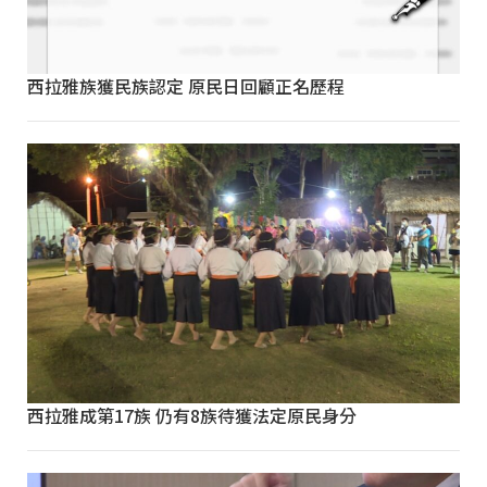
西拉雅族獲民族認定 原民日回顧正名歷程
西拉雅成第17族 仍有8族待獲法定原民身分