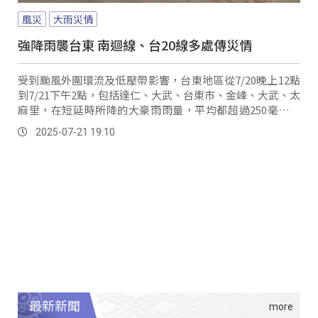
風災
大雨災情
強降雨襲台東 南迴線、台20線多處傳災情
受到颱風外圍環流及低壓帶影響，台東地區從7/20晚上12點
到7/21下午2點，包括達仁、大武、台東市、金峰、大武、太
麻里，在短延時所降的大豪雨雨量，平均都超過250毫米；
其中以達仁鄉所降的累積雨量破330毫米最多，台東市區也
2025-07-21 19:10
多處淹水嚴重，台東市豐源里的一處農田雨水無法瞬間排
出，漫到道路路面，幾乎無法分辨水溝和道路。
最新新聞