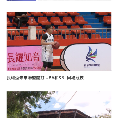
長耀盃未來聯盟開打 UBA和SBL同場競技