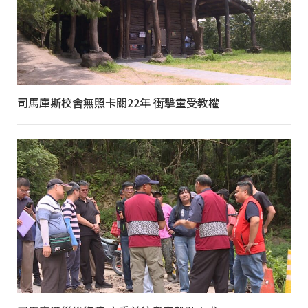
司馬庫斯校舍無照卡關22年 衝擊童受教權