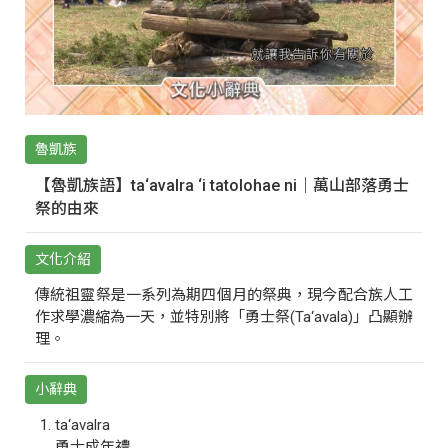
魯凱族
【魯凱族語】ta‘avalra ‘i tatolohae ni｜萬山部落勇士
祭的由來
文化介紹
傳統祖靈祭是一系列為期四個月的祭典，現今配合族人工
作求學濃縮為一天，並特別將「勇士祭(Ta‘avala)」凸顯辦
理。
小辭典
ta‘avalra
勇士成年禮