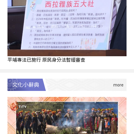
平埔專法已施行 原民身分法暫緩審查
文化小辭典