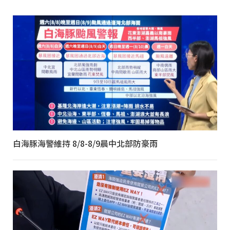
白海豚海警維持 8/8-8/9晨中北部防豪雨