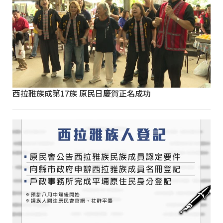
西拉雅族成第17族 原民日慶賀正名成功