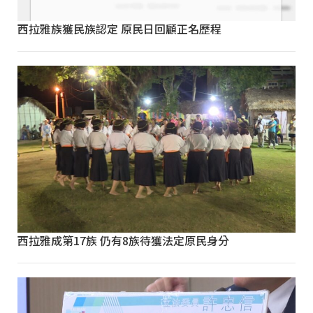
西拉雅族獲民族認定 原民日回顧正名歷程
西拉雅成第17族 仍有8族待獲法定原民身分