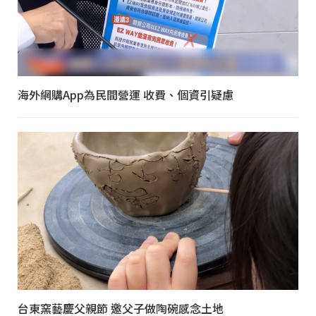
海外網購App為民間營運 收費、個資引疑慮
台東窯藝慶父親節 邀父子做陶碗感念土地