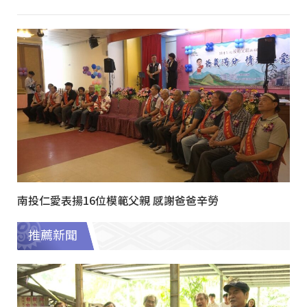
南投仁愛表揚16位模範父親 感謝爸爸辛勞
推薦新聞