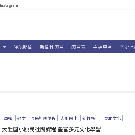
Instagram
族語新聞
新聞性節目
節目表
主播專區
歷史上
原鄉
教文
原民社團課程
大肚國小
新竹橫山
泰雅文化
大肚國小原民社團課程 豐富多元文化學習