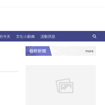
的今天
文化小辭典
活動訊息
最新新聞