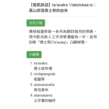
【魯凱族語】ta‘avalra ‘i tatolohae ni｜
萬山部落勇士祭的由來
文化介紹
傳統祖靈祭是一系列為期四個月的祭典，
現今配合族人工作求學濃縮為一天，並特
別將「勇士祭(Ta‘avala)」凸顯辦理。
小辭典
ta‘avalra
勇士成年禮
molapangolai
祖靈祭
asavasavahe
男性青年
atamatama
父字輩的稱呼