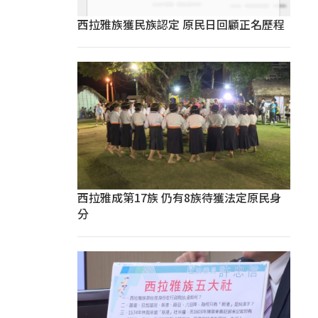
西拉雅族獲民族認定 原民日回顧正名歷程
西拉雅成第17族 仍有8族待獲法定原民身
分