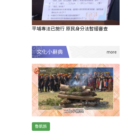
平埔專法已施行 原民身分法暫緩審查
文化小辭典
魯凱族