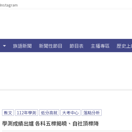
Instagram
族語新聞
新聞性節目
節目表
主播專區
歷史上
教文
112年學測
低分高就
大考中心
落點分析
學測成績出爐 各科五標揭曉、自社頂標降