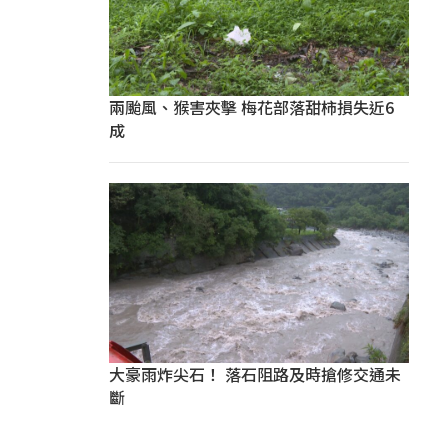
兩颱風、猴害夾擊 梅花部落甜柿損失近6
成
大豪雨炸尖石！ 落石阻路及時搶修交通未
斷