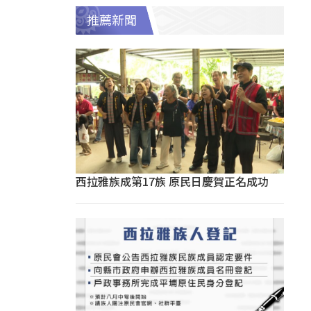
推薦新聞
西拉雅族成第17族 原民日慶賀正名成功