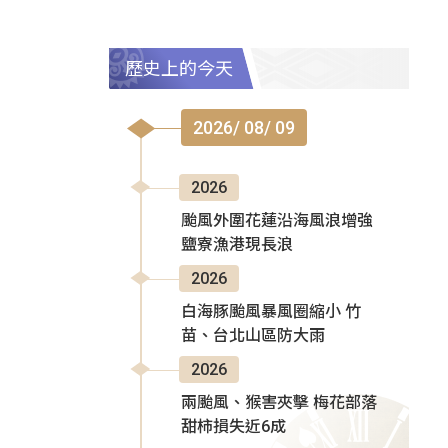
歷史上的今天
2026/ 08/ 09
2026
颱風外圍花蓮沿海風浪增強
鹽寮漁港現長浪
2026
白海豚颱風暴風圈縮小 竹
苗、台北山區防大雨
2026
兩颱風、猴害夾擊 梅花部落
甜柿損失近6成