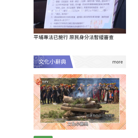
平埔專法已施行 原民身分法暫緩審查
文化小辭典