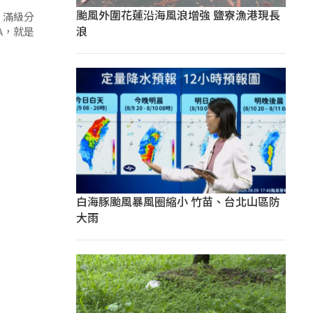
颱風外圍花蓮沿海風浪增強 鹽寮漁港現長
，滿級分
浪
A，就是
白海豚颱風暴風圈縮小 竹苗、台北山區防
大雨