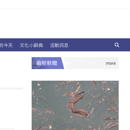
的今天
文化小辭典
活動訊息
最新新聞