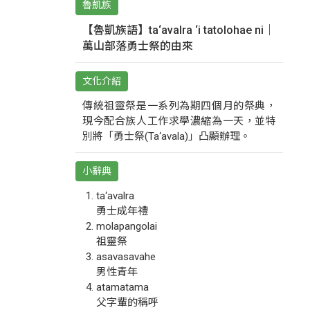
魯凱族
【魯凱族語】ta‘avalra ‘i tatolohae ni｜
萬山部落勇士祭的由來
文化介紹
傳統祖靈祭是一系列為期四個月的祭典，
現今配合族人工作求學濃縮為一天，並特
別將「勇士祭(Ta‘avala)」凸顯辦理。
小辭典
ta‘avalra
勇士成年禮
molapangolai
祖靈祭
asavasavahe
男性青年
atamatama
父字輩的稱呼