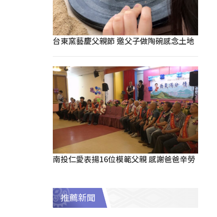
台東窯藝慶父親節 邀父子做陶碗感念土地
南投仁愛表揚16位模範父親 感謝爸爸辛勞
推薦新聞