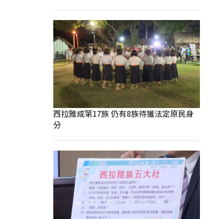
西拉雅成第17族 仍有8族待獲法定原民身
分