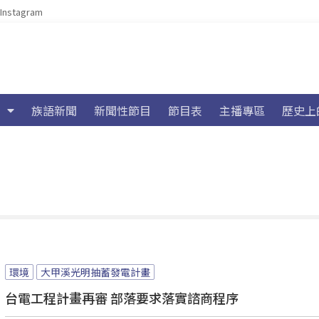
Instagram
族語新聞
新聞性節目
節目表
主播專區
歷史上
環境
大甲溪光明抽蓄發電計畫
台電工程計畫再審 部落要求落實諮商程序