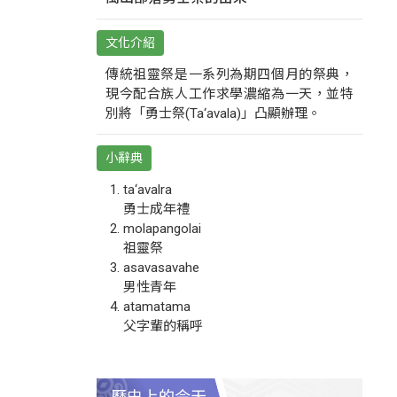
文化介紹
傳統祖靈祭是一系列為期四個月的祭典，
現今配合族人工作求學濃縮為一天，並特
別將「勇士祭(Ta‘avala)」凸顯辦理。
小辭典
ta‘avalra
勇士成年禮
molapangolai
祖靈祭
asavasavahe
男性青年
atamatama
父字輩的稱呼
歷史上的今天