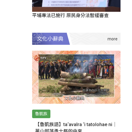
平埔專法已施行 原民身分法暫緩審查
文化小辭典
魯凱族
【魯凱族語】ta‘avalra ‘i tatolohae ni｜
萬山部落勇士祭的由來