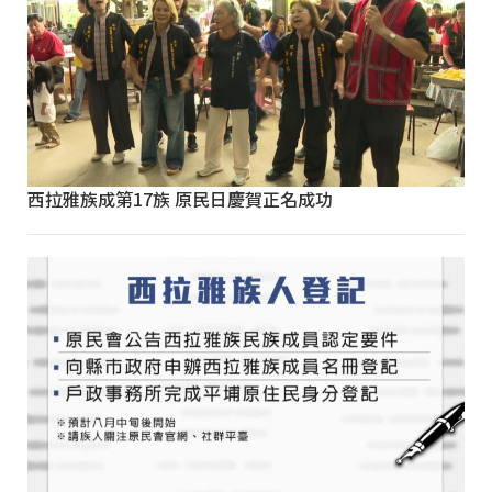
西拉雅族成第17族 原民日慶賀正名成功