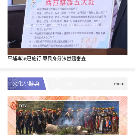
平埔專法已施行 原民身分法暫緩審查
文化小辭典