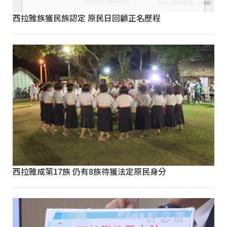
西拉雅族獲民族認定 原民日回顧正名歷程
西拉雅成第17族 仍有8族待獲法定原民身分