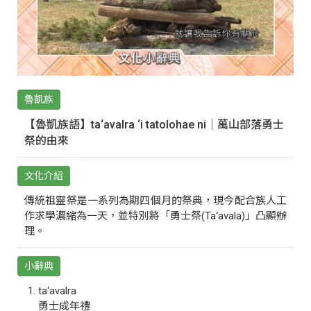
魯凱族
【魯凱族語】ta‘avalra ‘i tatolohae ni｜萬山部落勇士
祭的由來
文化介紹
傳統祖靈祭是一系列為期四個月的祭典，現今配合族人工
作求學濃縮為一天，並特別將「勇士祭(Ta‘avala)」凸顯辦
理。
小辭典
ta‘avalra
勇士成年禮