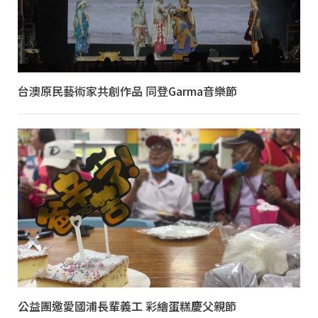
台澳原民藝術家共創作品 同登Garma音樂節
公益團邀愛國浦長輩義工 彩繪蛋糕慶父親節