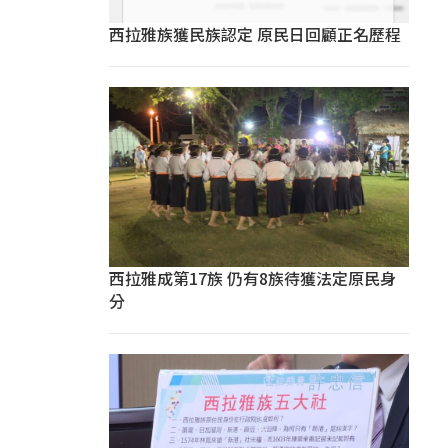
西拉雅族獲民族認定 原民日回顧正名歷程
西拉雅成第17族 仍有8族待獲法定原民身
分