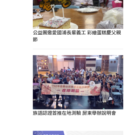
公益團邀愛國浦長輩義工 彩繪蛋糕慶父親
節
族語認證首推在地測驗 屏東舉辦說明會