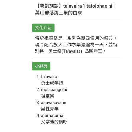
【魯凱族語】ta‘avalra ‘i tatolohae ni｜
萬山部落勇士祭的由來
文化介紹
傳統祖靈祭是一系列為期四個月的祭典，
現今配合族人工作求學濃縮為一天，並特
別將「勇士祭(Ta‘avala)」凸顯辦理。
小辭典
ta‘avalra
勇士成年禮
molapangolai
祖靈祭
asavasavahe
男性青年
atamatama
父字輩的稱呼