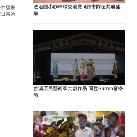
法治國小辦棒球交流賽 4縣市隊伍共襄盛
公共壁畫
舉
進日常通
台澳原民藝術家共創作品 同登Garma音樂
節