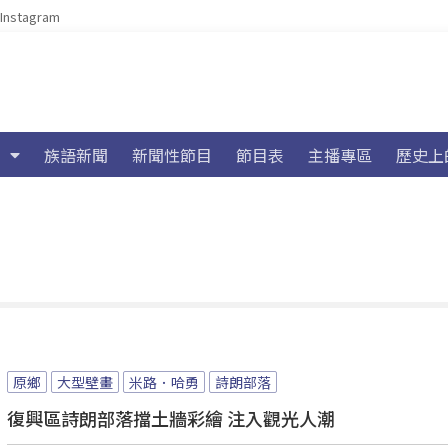
Instagram
族語新聞
新聞性節目
節目表
主播專區
歷史上
原鄉
大型壁畫
米路．哈勇
詩朗部落
復興區詩朗部落擋土牆彩繪 注入觀光人潮