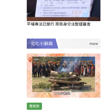
平埔專法已施行 原民身分法暫緩審查
文化小辭典
魯凱族