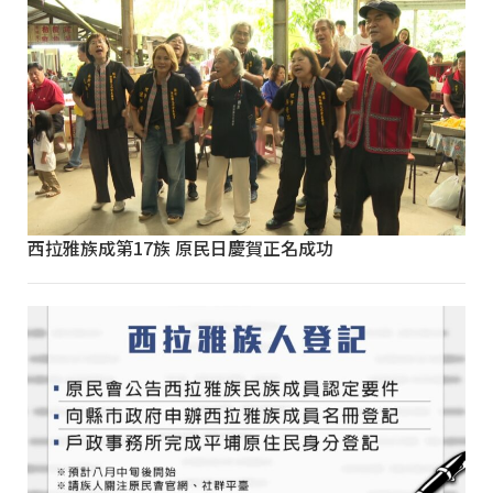
西拉雅族成第17族 原民日慶賀正名成功