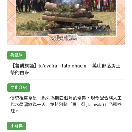
魯凱族
【魯凱族語】ta‘avalra ‘i tatolohae ni｜萬山部落勇士
祭的由來
文化介紹
傳統祖靈祭是一系列為期四個月的祭典，現今配合族人工
作求學濃縮為一天，並特別將「勇士祭(Ta‘avala)」凸顯辦
理。
小辭典