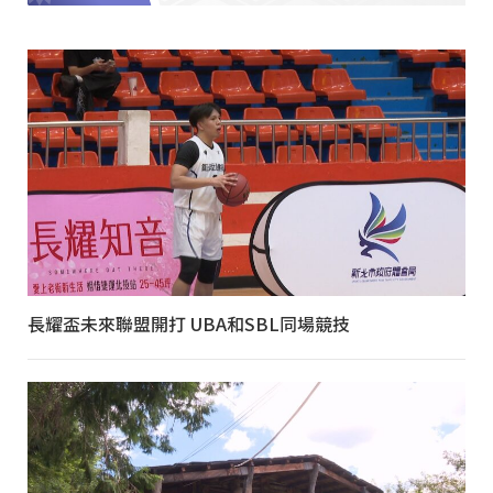
長耀盃未來聯盟開打 UBA和SBL同場競技