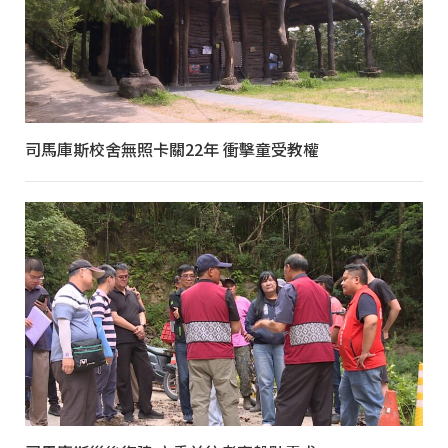
司馬庫斯校舍無照卡關22年 衝擊童受教權