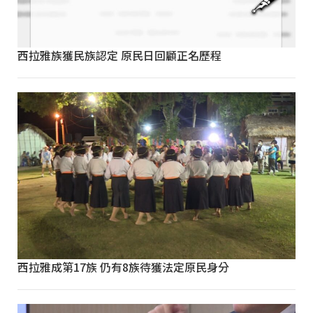
西拉雅族獲民族認定 原民日回顧正名歷程
西拉雅成第17族 仍有8族待獲法定原民身分