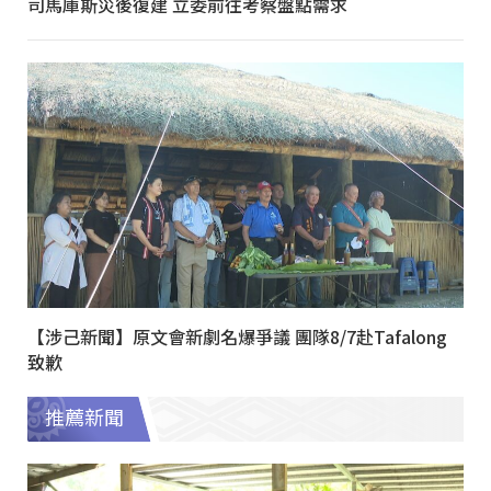
司馬庫斯災後復建 立委前往考察盤點需求
【涉己新聞】原文會新劇名爆爭議 團隊8/7赴Tafalong
致歉
推薦新聞