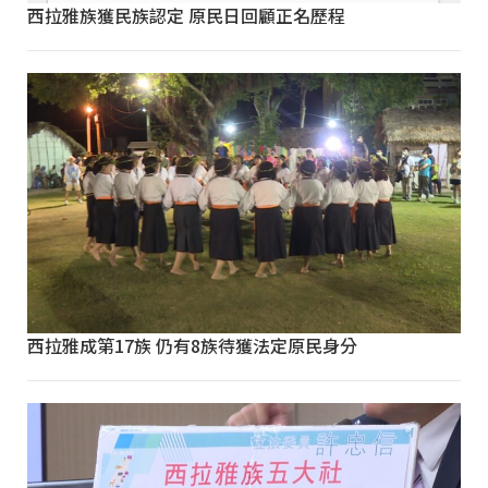
西拉雅族獲民族認定 原民日回顧正名歷程
西拉雅成第17族 仍有8族待獲法定原民身分