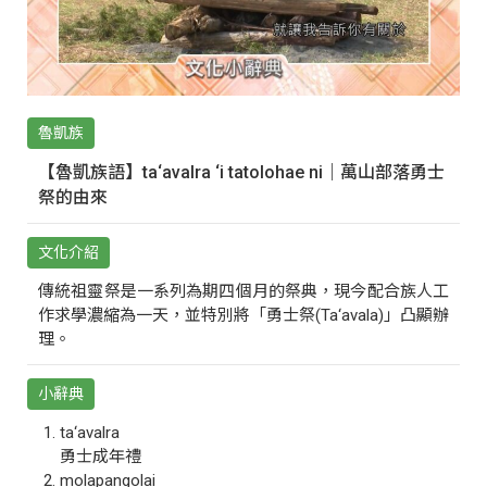
魯凱族
【魯凱族語】ta‘avalra ‘i tatolohae ni｜萬山部落勇士
祭的由來
文化介紹
傳統祖靈祭是一系列為期四個月的祭典，現今配合族人工
作求學濃縮為一天，並特別將「勇士祭(Ta‘avala)」凸顯辦
理。
小辭典
ta‘avalra
勇士成年禮
molapangolai