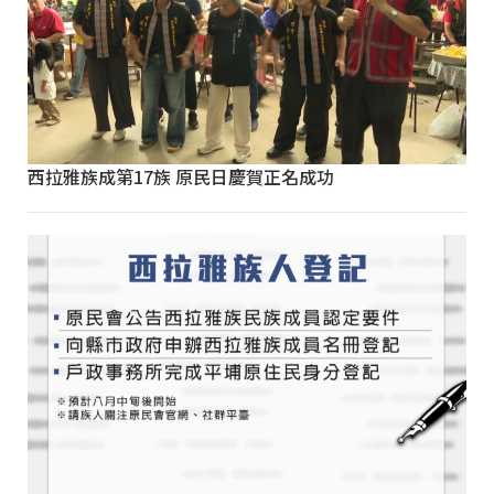
西拉雅族成第17族 原民日慶賀正名成功