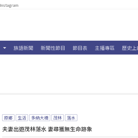
Instagram
族語新聞
新聞性節目
節目表
主播專區
歷史上
原鄉
生活
多納大橋
茂林
落水
夫妻出遊茂林落水 妻尋獲無生命跡象