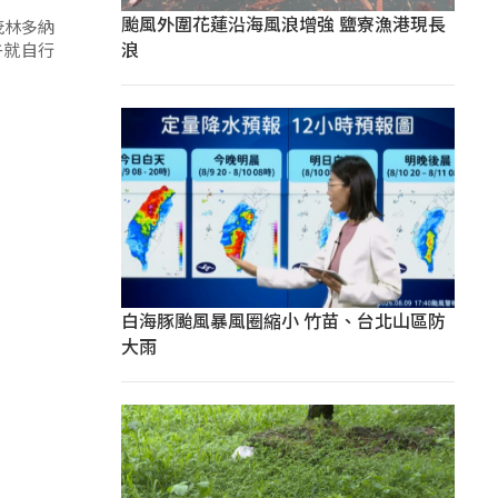
颱風外圍花蓮沿海風浪增強 鹽寮漁港現長
浪
午就自行
白海豚颱風暴風圈縮小 竹苗、台北山區防
大雨