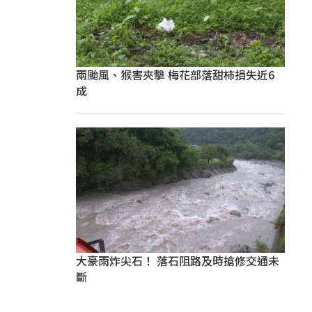
兩颱風、猴害夾擊 梅花部落甜柿損失近6
成
大豪雨炸尖石！ 落石阻路及時搶修交通未
斷