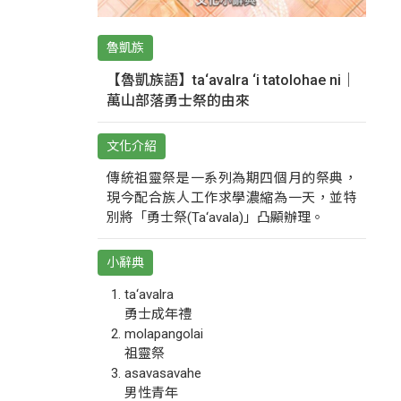
魯凱族
【魯凱族語】ta‘avalra ‘i tatolohae ni｜
萬山部落勇士祭的由來
文化介紹
傳統祖靈祭是一系列為期四個月的祭典，
現今配合族人工作求學濃縮為一天，並特
別將「勇士祭(Ta‘avala)」凸顯辦理。
小辭典
ta‘avalra
勇士成年禮
molapangolai
祖靈祭
asavasavahe
男性青年