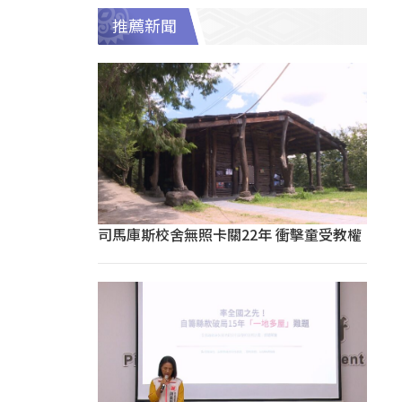
推薦新聞
司馬庫斯校舍無照卡關22年 衝擊童受教權