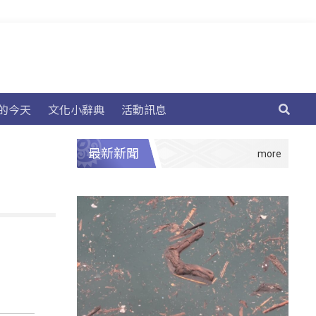
的今天
文化小辭典
活動訊息
最新新聞