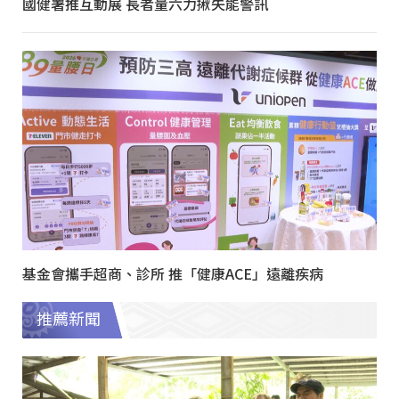
國健署推互動展 長者量六力揪失能警訊
基金會攜手超商、診所 推「健康ACE」遠離疾病
推薦新聞