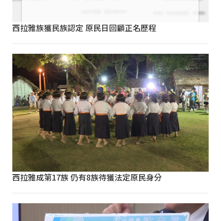
西拉雅族獲民族認定 原民日回顧正名歷程
西拉雅成第17族 仍有8族待獲法定原民身分