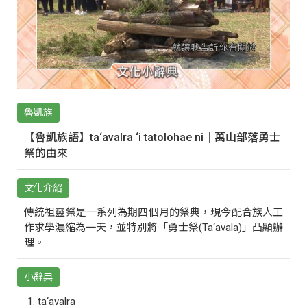
魯凱族
【魯凱族語】ta‘avalra ‘i tatolohae ni｜萬山部落勇士
祭的由來
文化介紹
傳統祖靈祭是一系列為期四個月的祭典，現今配合族人工
作求學濃縮為一天，並特別將「勇士祭(Ta‘avala)」凸顯辦
理。
小辭典
ta‘avalra