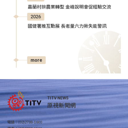
嘉蘭村拚農業轉型 金峰說明會促經驗交流
2026
國健署推互動展 長者量六力揪失能警訊
more
TITV NEWS
原視新聞網
電話：(02)2788-1600