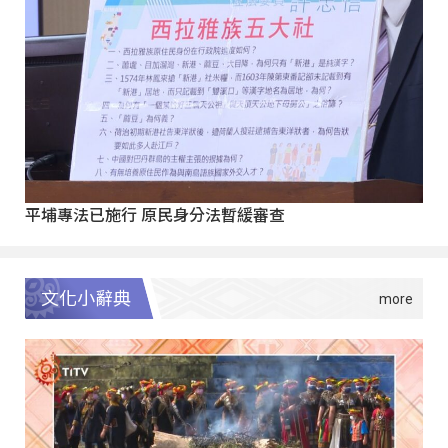
平埔專法已施行 原民身分法暫緩審查
文化小辭典