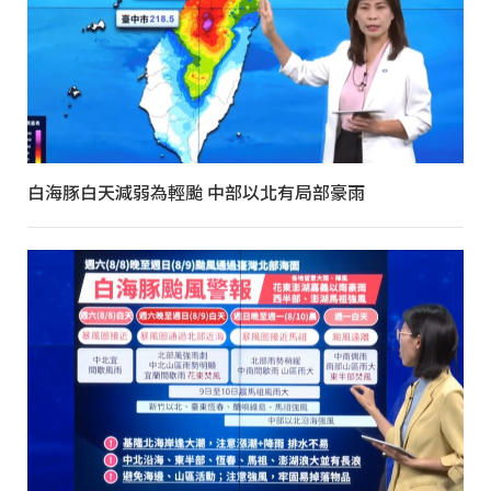
白海豚白天減弱為輕颱 中部以北有局部豪雨