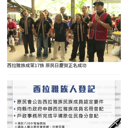
西拉雅族成第17族 原民日慶賀正名成功