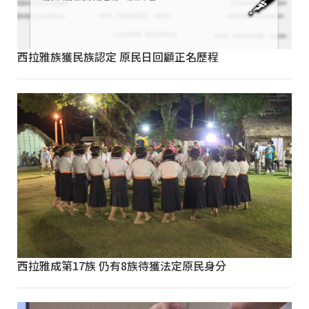
西拉雅族獲民族認定 原民日回顧正名歷程
西拉雅成第17族 仍有8族待獲法定原民身分