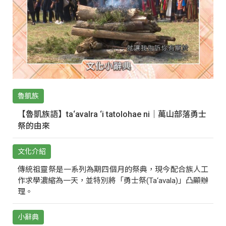
魯凱族
【魯凱族語】ta‘avalra ‘i tatolohae ni｜萬山部落勇士
祭的由來
文化介紹
傳統祖靈祭是一系列為期四個月的祭典，現今配合族人工
作求學濃縮為一天，並特別將「勇士祭(Ta‘avala)」凸顯辦
理。
小辭典