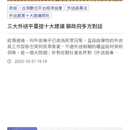
政經
台灣數位平台經濟協會
外送員專法
外送產業十大建議原則
三大外送平臺提十大建議 籲政府多方對話
疫情過後，叫外送幾乎已成為民眾日常，且自由彈性的外送
員工作型態也受到民眾喜愛，不過外送相關的權益如何受到
保障，是一個大問題；針對近期社會各界對《外送員專法》
的討論，台灣數位平台經濟協會與Uber Eats、
2025-10-31 19:19
foodpanda、foodomo三大外送平台代表召開記者會，提出
「外送產業十大建議原則」，盼作為政府立法參考。