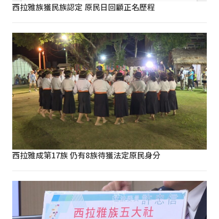
西拉雅族獲民族認定 原民日回顧正名歷程
西拉雅成第17族 仍有8族待獲法定原民身分