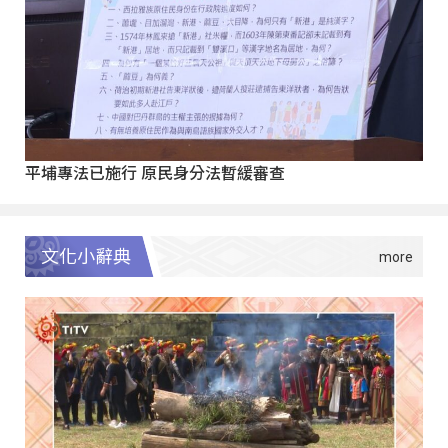
平埔專法已施行 原民身分法暫緩審查
文化小辭典