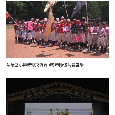
法治國小辦棒球交流賽 4縣市隊伍共襄盛舉