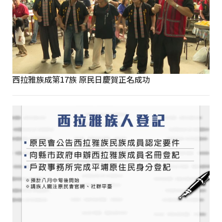
西拉雅族成第17族 原民日慶賀正名成功