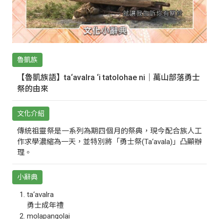
魯凱族
【魯凱族語】ta‘avalra ‘i tatolohae ni｜萬山部落勇士
祭的由來
文化介紹
傳統祖靈祭是一系列為期四個月的祭典，現今配合族人工
作求學濃縮為一天，並特別將「勇士祭(Ta‘avala)」凸顯辦
理。
小辭典
ta‘avalra
勇士成年禮
molapangolai