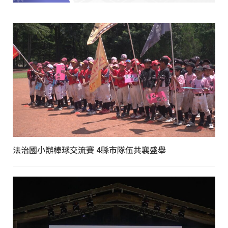
法治國小辦棒球交流賽 4縣市隊伍共襄盛舉