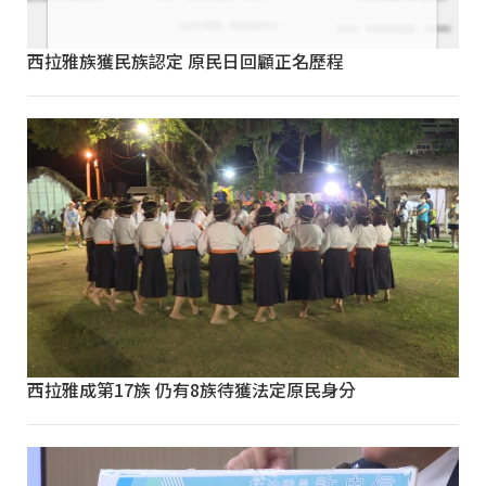
西拉雅族獲民族認定 原民日回顧正名歷程
西拉雅成第17族 仍有8族待獲法定原民身分