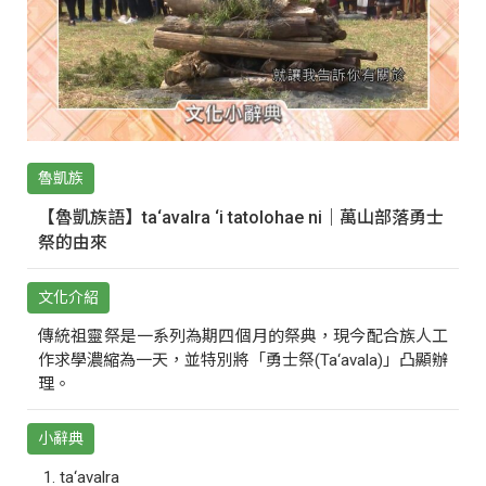
魯凱族
【魯凱族語】ta‘avalra ‘i tatolohae ni｜萬山部落勇士
祭的由來
文化介紹
傳統祖靈祭是一系列為期四個月的祭典，現今配合族人工
作求學濃縮為一天，並特別將「勇士祭(Ta‘avala)」凸顯辦
理。
小辭典
ta‘avalra