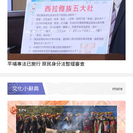
平埔專法已施行 原民身分法暫緩審查
文化小辭典