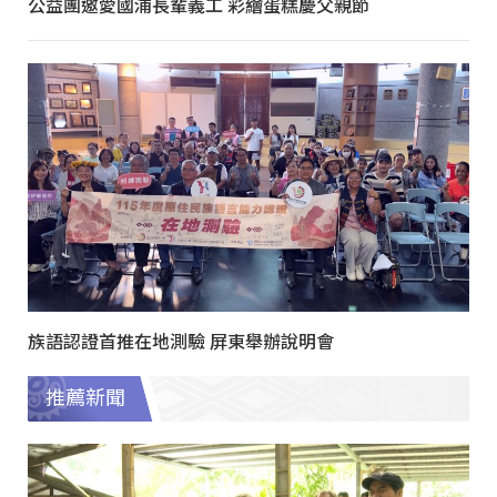
公益團邀愛國浦長輩義工 彩繪蛋糕慶父親節
族語認證首推在地測驗 屏東舉辦說明會
推薦新聞