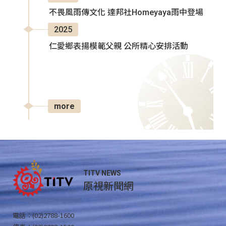
不畏風雨傳文化 達邦社Homeyaya雨中登場
2025
仁愛鄉表揚模範父親 公所精心安排活動
more
TITV NEWS
原視新聞網
電話：(02)2788-1600