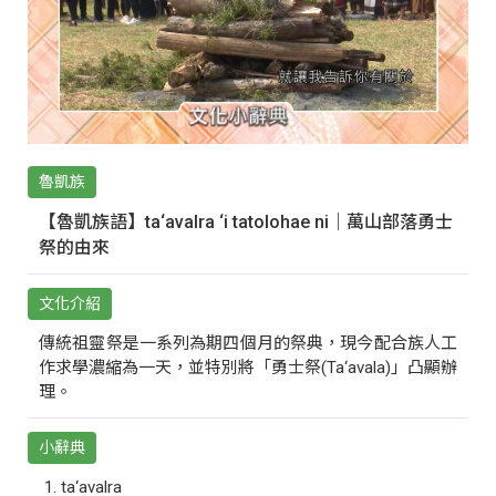
魯凱族
【魯凱族語】ta‘avalra ‘i tatolohae ni｜萬山部落勇士
祭的由來
文化介紹
傳統祖靈祭是一系列為期四個月的祭典，現今配合族人工
作求學濃縮為一天，並特別將「勇士祭(Ta‘avala)」凸顯辦
理。
小辭典
ta‘avalra