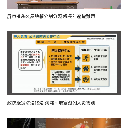
屏東推永久屋地籍分割分照 解長年產權難題
政院版災防法修法 海嘯、堰塞湖列入災害別