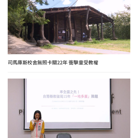
司馬庫斯校舍無照卡關22年 衝擊童受教權