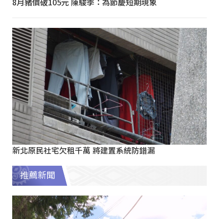
8月豬價破105元 陳駿季：為節慶短期現象
新北原民社宅欠租千萬 將建置系統防錯漏
推薦新聞