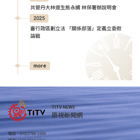
共管丹大林道生態永續 林保署辦說明會
2025
審行政區劃立法 「關係部落」定義立委掀
論戰
more
TITV NEWS
原視新聞網
電話：(02)2788-1600