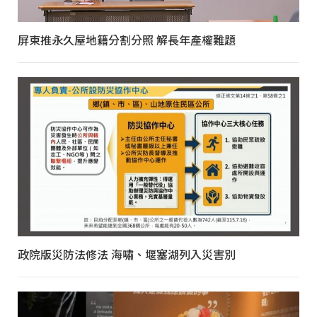
屏東推永久屋地籍分割分照 解長年產權難題
政院版災防法修法 海嘯、堰塞湖列入災害別