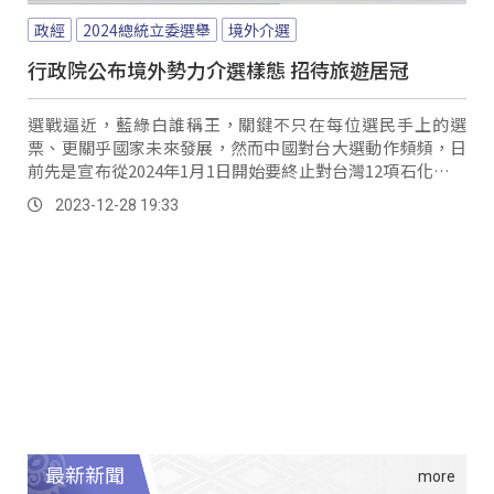
政經
2024總統立委選舉
境外介選
行政院公布境外勢力介選樣態 招待旅遊居冠
選戰逼近，藍綠白誰稱王，關鍵不只在每位選民手上的選
票、更關乎國家未來發展，然而中國對台大選動作頻頻，日
前先是宣布從2024年1月1日開始要終止對台灣12項石化產品
的ECFA關稅減讓，不過早在去年6月以聲稱台灣石斑魚中驗
2023-12-28 19:33
出禁藥為理由，無預警禁止台灣石斑魚進口，現在又在22日
宣布7家經過審核的石斑養殖場可以重新銷往中國，手法軟硬
兼施。
最新新聞