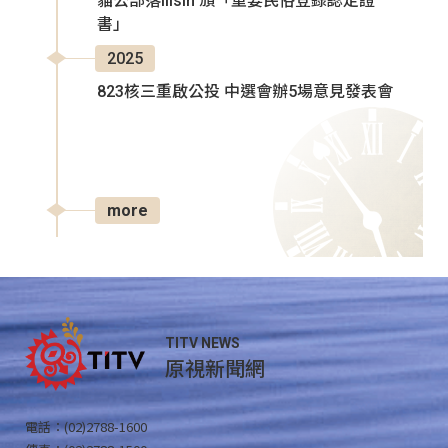
貓公部落Ilisin 頒「重要民俗登錄認定證
書」
2025
823核三重啟公投 中選會辦5場意見發表會
more
TITV NEWS
原視新聞網
電話：(02)2788-1600