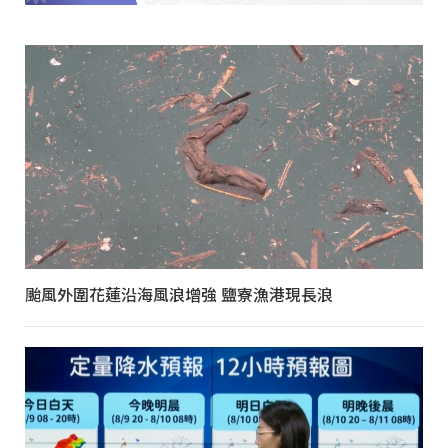
颱風外圍花蓮沿海風浪增強 鹽寮漁港現長浪