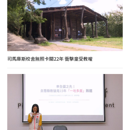
司馬庫斯校舍無照卡關22年 衝擊童受教權