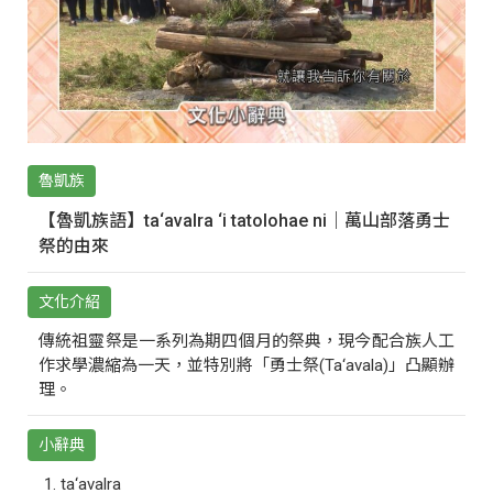
魯凱族
【魯凱族語】ta‘avalra ‘i tatolohae ni｜萬山部落勇士
祭的由來
文化介紹
傳統祖靈祭是一系列為期四個月的祭典，現今配合族人工
作求學濃縮為一天，並特別將「勇士祭(Ta‘avala)」凸顯辦
理。
小辭典
ta‘avalra