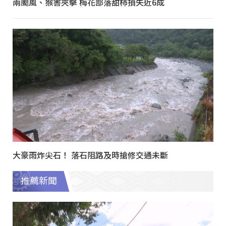
兩颱風、猴害夾擊 梅花部落甜柿損失近6成
大豪雨炸尖石！ 落石阻路及時搶修交通未斷
推薦新聞