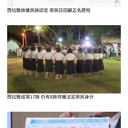
西拉雅族獲民族認定 原民日回顧正名歷程
西拉雅成第17族 仍有8族待獲法定原民身分