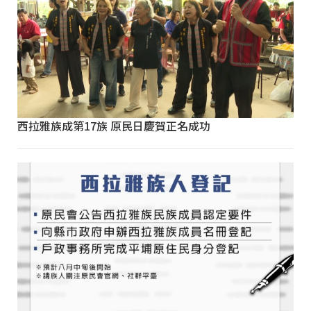
西拉雅族成第17族 原民日慶賀正名成功