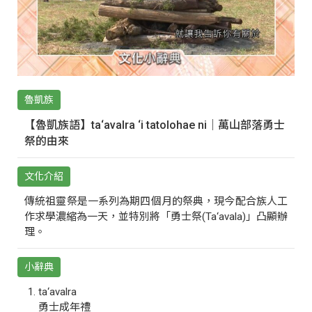
魯凱族
【魯凱族語】ta‘avalra ‘i tatolohae ni｜萬山部落勇士
祭的由來
文化介紹
傳統祖靈祭是一系列為期四個月的祭典，現今配合族人工
作求學濃縮為一天，並特別將「勇士祭(Ta‘avala)」凸顯辦
理。
小辭典
ta‘avalra
勇士成年禮