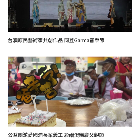
台澳原民藝術家共創作品 同登Garma音樂節
公益團邀愛國浦長輩義工 彩繪蛋糕慶父親節