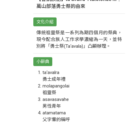
萬山部落勇士祭的由來
文化介紹
傳統祖靈祭是一系列為期四個月的祭典，
現今配合族人工作求學濃縮為一天，並特
別將「勇士祭(Ta‘avala)」凸顯辦理。
小辭典
ta‘avalra
勇士成年禮
molapangolai
祖靈祭
asavasavahe
男性青年
atamatama
父字輩的稱呼