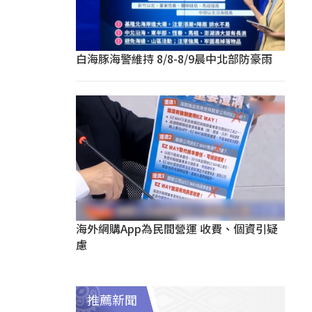
白海豚海警維持 8/8-8/9晨中北部防豪雨
海外網購App為民間營運 收費、個資引疑
慮
推薦新聞