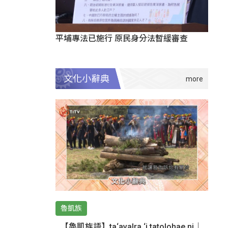
平埔專法已施行 原民身分法暫緩審查
文化小辭典
魯凱族
【魯凱族語】ta‘avalra ‘i tatolohae ni｜