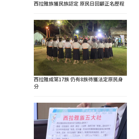
西拉雅族獲民族認定 原民日回顧正名歷程
西拉雅成第17族 仍有8族待獲法定原民身
分