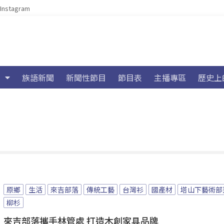
Instagram
族語新聞
新聞性節目
節目表
主播專區
歷史上
原鄉
生活
來吉部落
傳統工藝
台灣衫
國產材
塔山下藝術部
柳杉
來吉部落攜手林管處 打造木創家具品牌