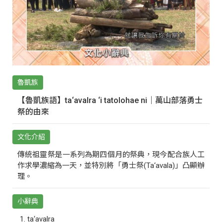
魯凱族
【魯凱族語】ta‘avalra ‘i tatolohae ni｜萬山部落勇士
祭的由來
文化介紹
傳統祖靈祭是一系列為期四個月的祭典，現今配合族人工
作求學濃縮為一天，並特別將「勇士祭(Ta‘avala)」凸顯辦
理。
小辭典
ta‘avalra