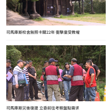
司馬庫斯校舍無照卡關22年 衝擊童受教權
司馬庫斯災後復建 立委前往考察盤點需求