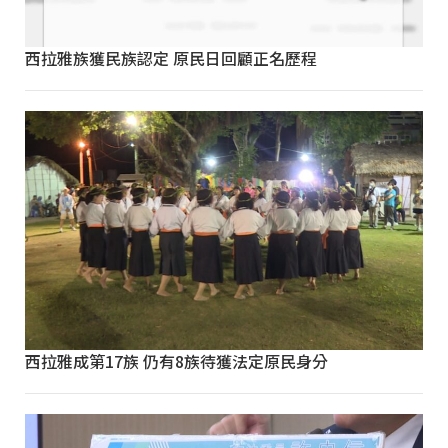
西拉雅族獲民族認定 原民日回顧正名歷程
西拉雅成第17族 仍有8族待獲法定原民身分