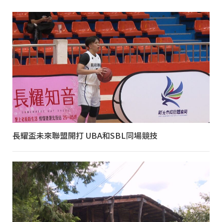
長耀盃未來聯盟開打 UBA和SBL同場競技