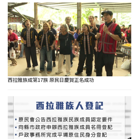
西拉雅族成第17族 原民日慶賀正名成功