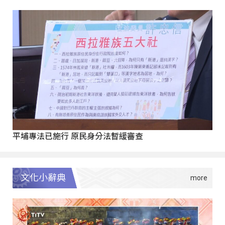
平埔專法已施行 原民身分法暫緩審查
文化小辭典