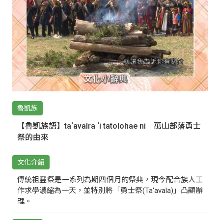
魯凱族
【魯凱族語】ta‘avalra ‘i tatolohae ni｜萬山部落勇士
祭的由來
文化介紹
傳統祖靈祭是一系列為期四個月的祭典，現今配合族人工
作求學濃縮為一天，並特別將「勇士祭(Ta‘avala)」凸顯辦
理。