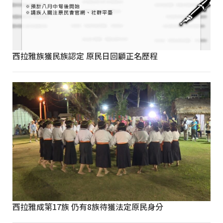
西拉雅族獲民族認定 原民日回顧正名歷程
西拉雅成第17族 仍有8族待獲法定原民身分