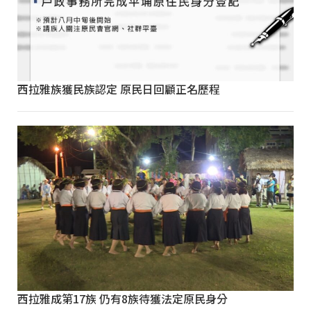
西拉雅族獲民族認定 原民日回顧正名歷程
西拉雅成第17族 仍有8族待獲法定原民身分