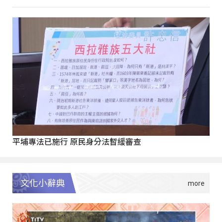
平埔專法已施行 原民身分法暫緩審查
文化小辭典