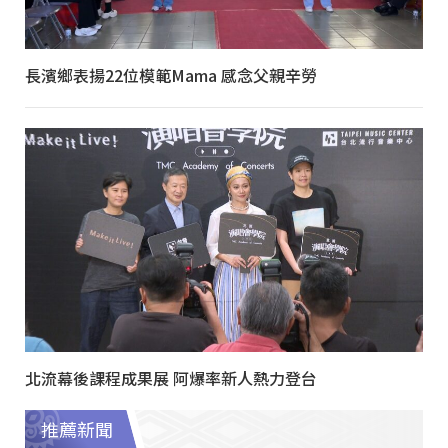
長濱鄉表揚22位模範Mama 感念父親辛勞
北流幕後課程成果展 阿爆率新人熱力登台
推薦新聞