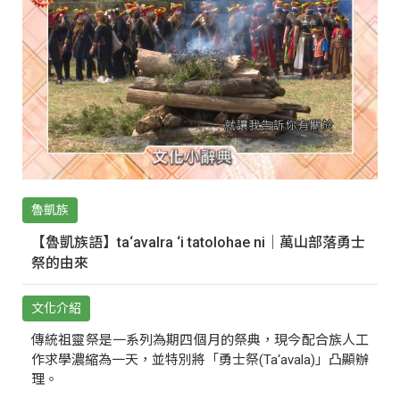
魯凱族
【魯凱族語】ta‘avalra ‘i tatolohae ni｜萬山部落勇士
祭的由來
文化介紹
傳統祖靈祭是一系列為期四個月的祭典，現今配合族人工
作求學濃縮為一天，並特別將「勇士祭(Ta‘avala)」凸顯辦
理。