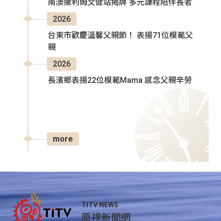
南澳撒利姆文健站揭牌 多元課程陪伴長者
2026
台東市歡慶溫馨父親節！ 表揚71位模範父
親
2026
長濱鄉表揚22位模範Mama 感念父親辛勞
more
TITV NEWS
原視新聞網