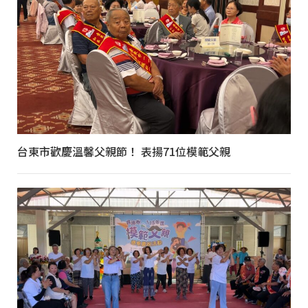
台東市歡慶溫馨父親節！ 表揚71位模範父親