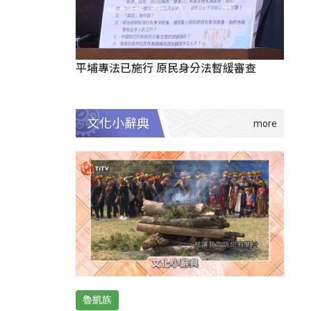
平埔專法已施行 原民身分法暫緩審查
文化小辭典
魯凱族