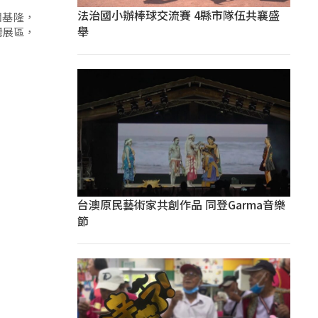
法治國小辦棒球交流賽 4縣市隊伍共襄盛
個基隆，
舉
灣展區，
台澳原民藝術家共創作品 同登Garma音樂
節