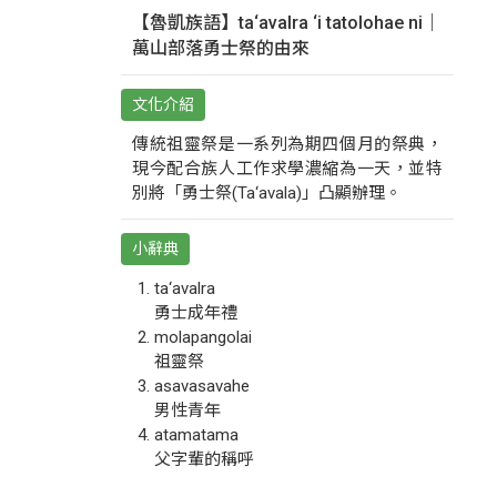
【魯凱族語】ta‘avalra ‘i tatolohae ni｜
萬山部落勇士祭的由來
文化介紹
傳統祖靈祭是一系列為期四個月的祭典，
現今配合族人工作求學濃縮為一天，並特
別將「勇士祭(Ta‘avala)」凸顯辦理。
小辭典
ta‘avalra
勇士成年禮
molapangolai
祖靈祭
asavasavahe
男性青年
atamatama
父字輩的稱呼