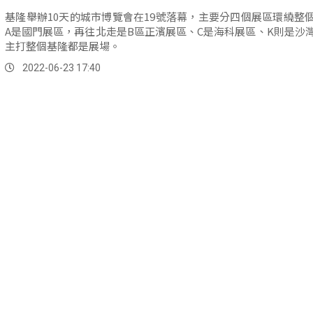
基隆舉辦10天的城市博覽會在19號落幕，主要分四個展區環繞整
A是國門展區，再往北走是B區正濱展區、C是海科展區、K則是沙
主打整個基隆都是展場。
2022-06-23 17:40