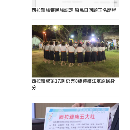
西拉雅族獲民族認定 原民日回顧正名歷程
西拉雅成第17族 仍有8族待獲法定原民身
分