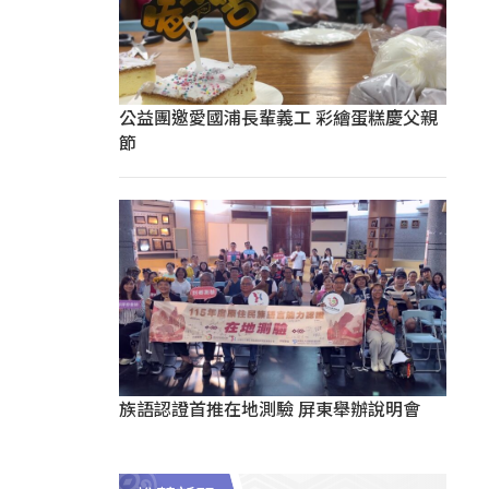
公益團邀愛國浦長輩義工 彩繪蛋糕慶父親
節
族語認證首推在地測驗 屏東舉辦說明會