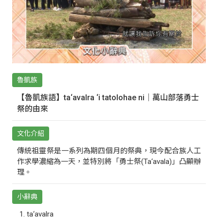
魯凱族
【魯凱族語】ta‘avalra ‘i tatolohae ni｜萬山部落勇士
祭的由來
文化介紹
傳統祖靈祭是一系列為期四個月的祭典，現今配合族人工
作求學濃縮為一天，並特別將「勇士祭(Ta‘avala)」凸顯辦
理。
小辭典
ta‘avalra