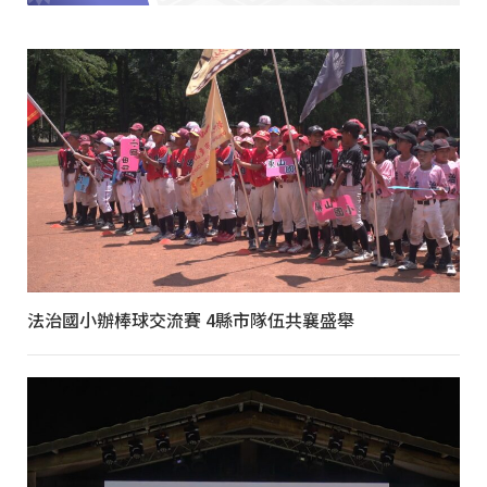
法治國小辦棒球交流賽 4縣市隊伍共襄盛舉