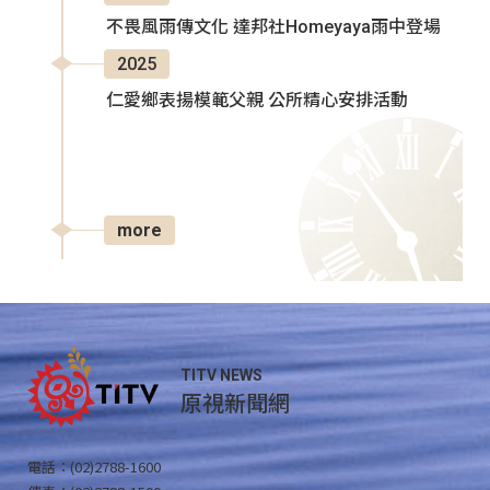
不畏風雨傳文化 達邦社Homeyaya雨中登場
2025
仁愛鄉表揚模範父親 公所精心安排活動
more
TITV NEWS
原視新聞網
電話：(02)2788-1600