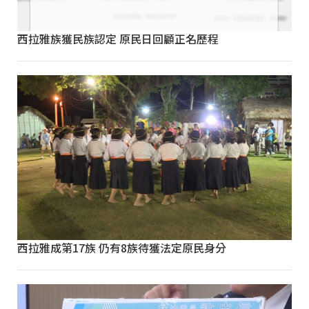
西拉雅族獲民族認定 原民日回顧正名歷程
西拉雅成第17族 仍有8族待獲法定原民身分