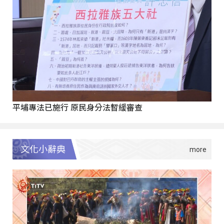
平埔專法已施行 原民身分法暫緩審查
文化小辭典