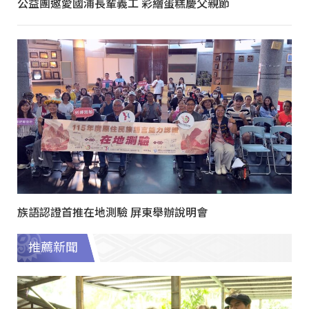
公益團邀愛國浦長輩義工 彩繪蛋糕慶父親節
族語認證首推在地測驗 屏東舉辦說明會
推薦新聞