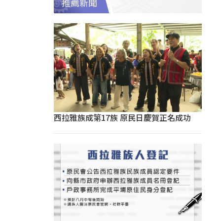
推薦新聞
西拉雅族成第17族 原民日慶賀正名成功