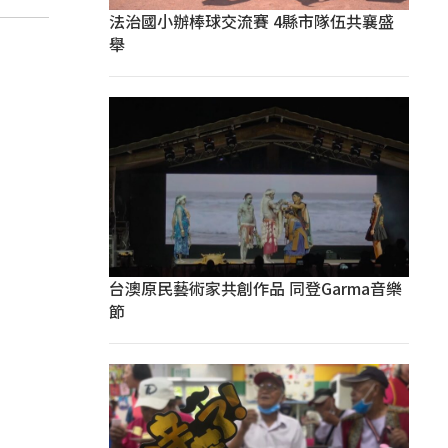
法治國小辦棒球交流賽 4縣市隊伍共襄盛
舉
台澳原民藝術家共創作品 同登Garma音樂
節