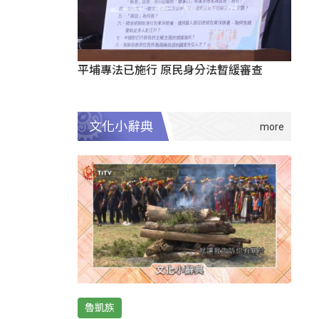
平埔專法已施行 原民身分法暫緩審查
文化小辭典
魯凱族