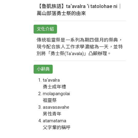
【魯凱族語】ta‘avalra ‘i tatolohae ni｜
萬山部落勇士祭的由來
文化介紹
傳統祖靈祭是一系列為期四個月的祭典，
現今配合族人工作求學濃縮為一天，並特
別將「勇士祭(Ta‘avala)」凸顯辦理。
小辭典
ta‘avalra
勇士成年禮
molapangolai
祖靈祭
asavasavahe
男性青年
atamatama
父字輩的稱呼