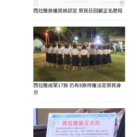
西拉雅族獲民族認定 原民日回顧正名歷程
西拉雅成第17族 仍有8族待獲法定原民身
分