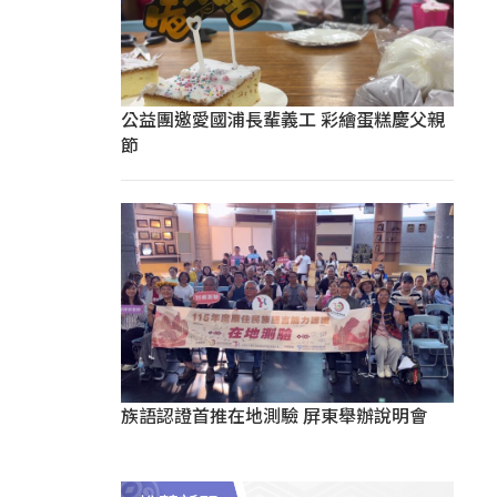
公益團邀愛國浦長輩義工 彩繪蛋糕慶父親
節
族語認證首推在地測驗 屏東舉辦說明會