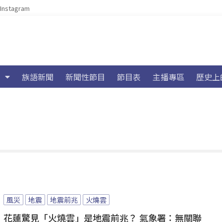
Instagram
族語新聞
新聞性節目
節目表
主播專區
歷史上
風災
地震
地震前兆
火燒雲
花蓮驚見「火燒雲」是地震前兆？ 氣象署：無關聯