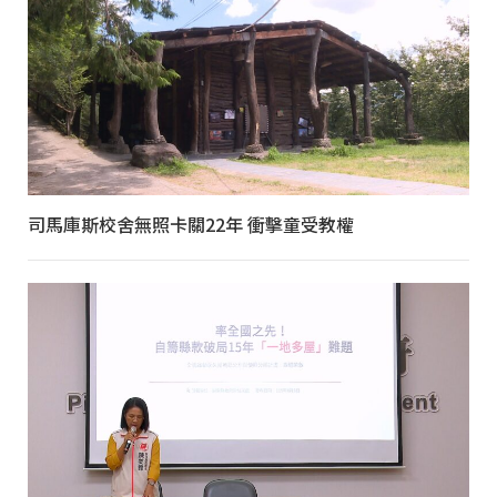
司馬庫斯校舍無照卡關22年 衝擊童受教權