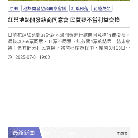
原鄉
地熱開發諮商同意會議
紅葉部落
花蓮萬榮
紅葉地熱開發諮商同意會 民質疑不當利益交換
日前花蓮紅葉部落針對地熱開發進行諮商同意權行使投票，
最後以269票同意、11票不同意、無效票4票的結果，結束會
議；但有部分村民質疑，諮商程序過程中，廠商3月13日向
公所提出部落同意諮商程序申請之後，4月12日就召開第一
2025-07-01 19:03
次說明會、不到15天就在4月26日召開第二場次說明會，根
本沒給部落族人充分時間討論和準備之外，5月密集召開鄰內
會議，而且以各鄰別為單位來召開的同時疑似出現不當利益
交換，違反《諮商同意辦法》。
最新新聞