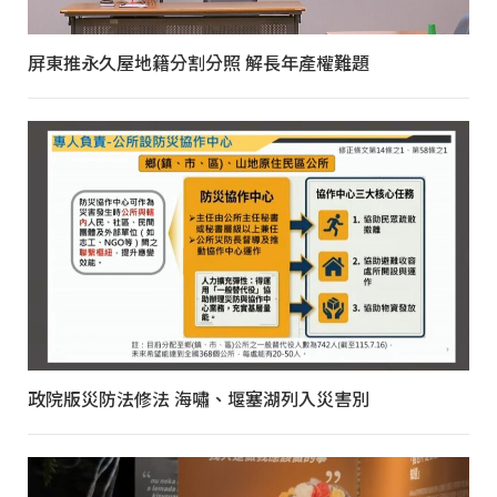
屏東推永久屋地籍分割分照 解長年產權難題
政院版災防法修法 海嘯、堰塞湖列入災害別