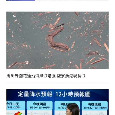
颱風外圍花蓮沿海風浪增強 鹽寮漁港現長浪