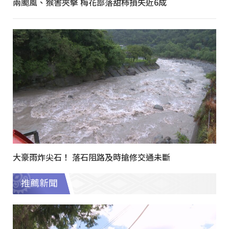
兩颱風、猴害夾擊 梅花部落甜柿損失近6成
大豪雨炸尖石！ 落石阻路及時搶修交通未斷
推薦新聞