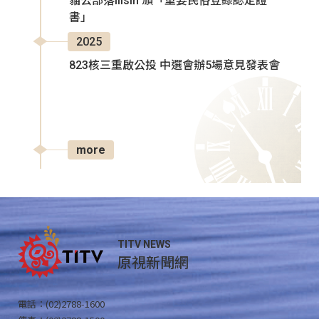
貓公部落Ilisin 頒「重要民俗登錄認定證
書」
2025
823核三重啟公投 中選會辦5場意見發表會
more
TITV NEWS
原視新聞網
電話：(02)2788-1600