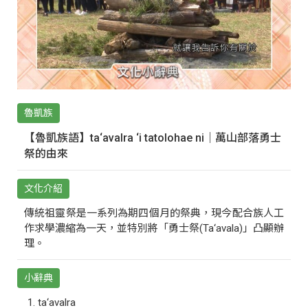
魯凱族
【魯凱族語】ta‘avalra ‘i tatolohae ni｜萬山部落勇士
祭的由來
文化介紹
傳統祖靈祭是一系列為期四個月的祭典，現今配合族人工
作求學濃縮為一天，並特別將「勇士祭(Ta‘avala)」凸顯辦
理。
小辭典
ta‘avalra