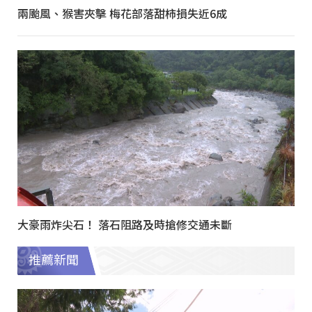
兩颱風、猴害夾擊 梅花部落甜柿損失近6成
大豪雨炸尖石！ 落石阻路及時搶修交通未斷
推薦新聞