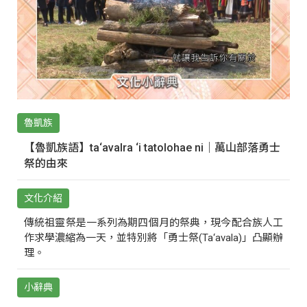
魯凱族
【魯凱族語】ta‘avalra ‘i tatolohae ni｜萬山部落勇士
祭的由來
文化介紹
傳統祖靈祭是一系列為期四個月的祭典，現今配合族人工
作求學濃縮為一天，並特別將「勇士祭(Ta‘avala)」凸顯辦
理。
小辭典