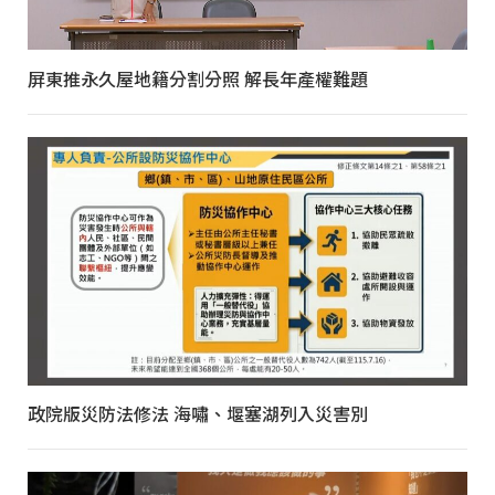
屏東推永久屋地籍分割分照 解長年產權難題
政院版災防法修法 海嘯、堰塞湖列入災害別