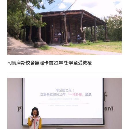
司馬庫斯校舍無照卡關22年 衝擊童受教權