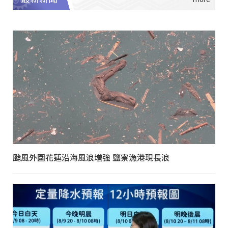
颱風外圍花蓮沿海風浪增強 鹽寮漁港現長浪