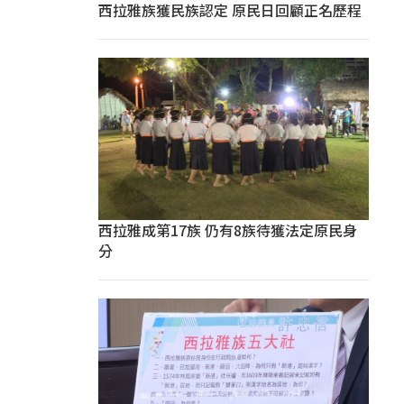
西拉雅族獲民族認定 原民日回顧正名歷程
西拉雅成第17族 仍有8族待獲法定原民身
分