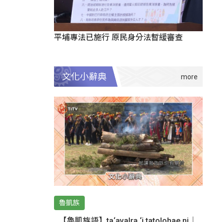
平埔專法已施行 原民身分法暫緩審查
文化小辭典
魯凱族
【魯凱族語】ta‘avalra ‘i tatolohae ni｜