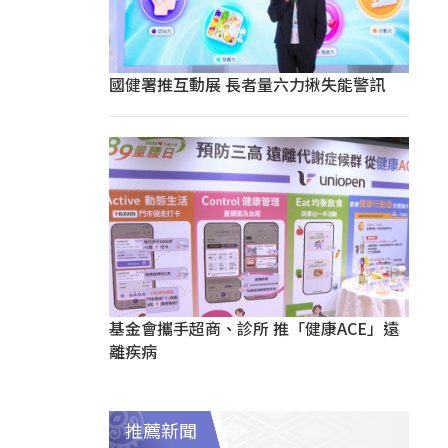
國健署推互動展 長者量六力揪失能警訊
基金會攜手超商、診所 推「健康ACE」遠
離疾病
推薦新聞