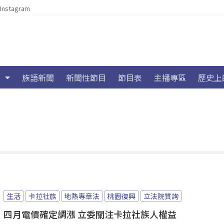
Instagram
族語新聞
新聞性節目
節目表
主播專區
歷史上
生活
卡拉社族
地熱專章法
桃園復興
立法院質詢
四月電價確定調漲 立委關注卡拉社族人權益