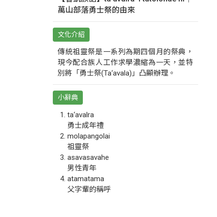
萬山部落勇士祭的由來
文化介紹
傳統祖靈祭是一系列為期四個月的祭典，
現今配合族人工作求學濃縮為一天，並特
別將「勇士祭(Ta‘avala)」凸顯辦理。
小辭典
ta‘avalra
勇士成年禮
molapangolai
祖靈祭
asavasavahe
男性青年
atamatama
父字輩的稱呼