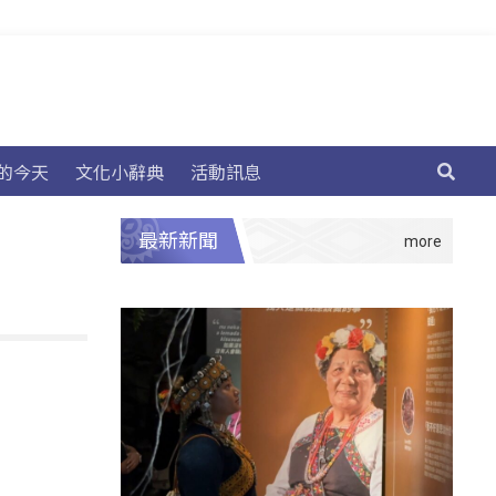
的今天
文化小辭典
活動訊息
最新新聞