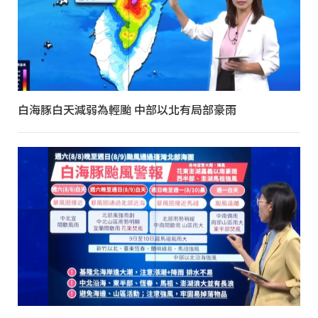
白海豚白天減弱為輕颱 中部以北有局部豪雨