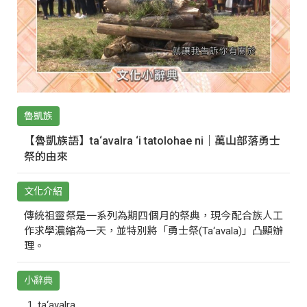
魯凱族
【魯凱族語】ta‘avalra ‘i tatolohae ni｜萬山部落勇士
祭的由來
文化介紹
傳統祖靈祭是一系列為期四個月的祭典，現今配合族人工
作求學濃縮為一天，並特別將「勇士祭(Ta‘avala)」凸顯辦
理。
小辭典
ta‘avalra