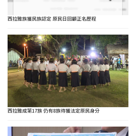
西拉雅族獲民族認定 原民日回顧正名歷程
西拉雅成第17族 仍有8族待獲法定原民身分