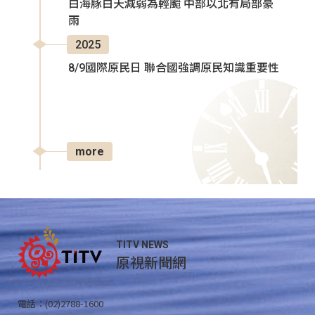
白海豚白天減弱為輕颱 中部以北有局部豪
雨
2025
8/9國際原民日 聯合國強調原民知識重要性
more
TITV NEWS
原視新聞網
電話：(02)2788-1600