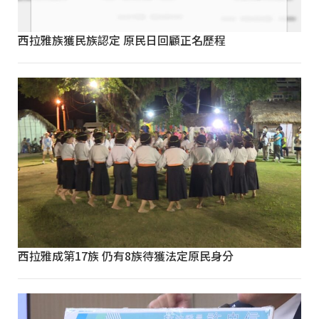
西拉雅族獲民族認定 原民日回顧正名歷程
西拉雅成第17族 仍有8族待獲法定原民身分