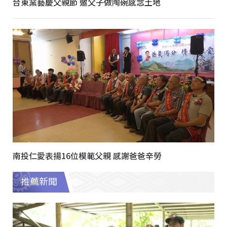
台東窯藝慶父親節 邀父子做陶碗感念土地
南投仁愛表揚16位模範父親 感謝爸爸辛勞
推薦新聞