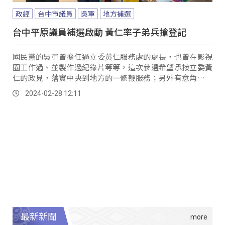
政經
台中市議員
吳軍
地方補選
台中平原議員補選啟動 黃仁率子弟兵搶登記
國民黨的吳軍曾擔任過立委黃仁服務處的處長，也曾在影視
圈工作過、並製作過紀錄片等等，這次參選希望承接立委黃
仁的政見，落實中央到地方的一條鞭服務；另外有意角逐台
中市平原議員席次的還有前市議員吳顯森的兒子吳建德，預
2024-02-28 12:11
計在明日(29)進行登記；而去年也曾參選過的洪志明，這次
補選也有意再次披掛上陣，只是登記時間尚未確定。
最新新聞