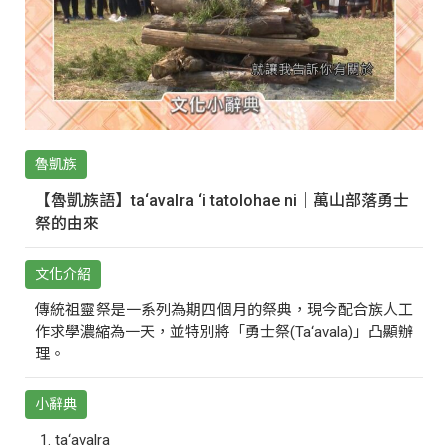
魯凱族
【魯凱族語】ta‘avalra ‘i tatolohae ni｜萬山部落勇士
祭的由來
文化介紹
傳統祖靈祭是一系列為期四個月的祭典，現今配合族人工
作求學濃縮為一天，並特別將「勇士祭(Ta‘avala)」凸顯辦
理。
小辭典
ta‘avalra