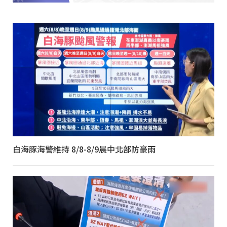
白海豚海警維持 8/8-8/9晨中北部防豪雨