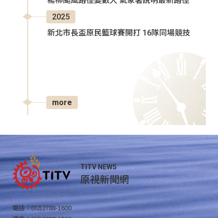
楊柳颱風路徑變數大 氣象署說明最新路徑
2025
新北市長盃原民籃球賽開打 16隊同場競技
more
TITV NEWS
原視新聞網
電話：(02)2788-1600