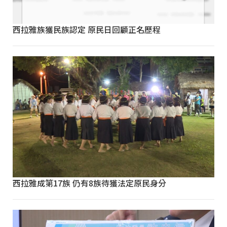
西拉雅族獲民族認定 原民日回顧正名歷程
西拉雅成第17族 仍有8族待獲法定原民身分