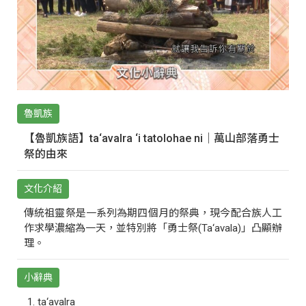
魯凱族
【魯凱族語】ta‘avalra ‘i tatolohae ni｜萬山部落勇士
祭的由來
文化介紹
傳統祖靈祭是一系列為期四個月的祭典，現今配合族人工
作求學濃縮為一天，並特別將「勇士祭(Ta‘avala)」凸顯辦
理。
小辭典
ta‘avalra