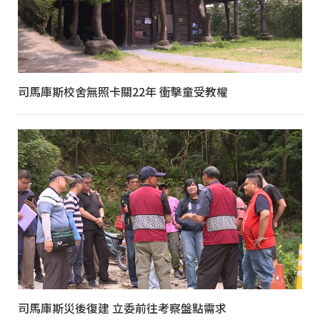
司馬庫斯校舍無照卡關22年 衝擊童受教權
司馬庫斯災後復建 立委前往考察盤點需求