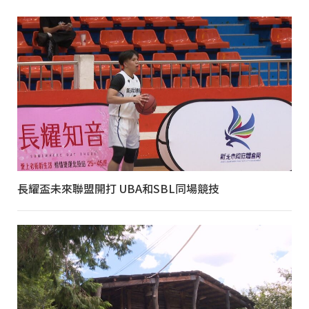
長耀盃未來聯盟開打 UBA和SBL同場競技