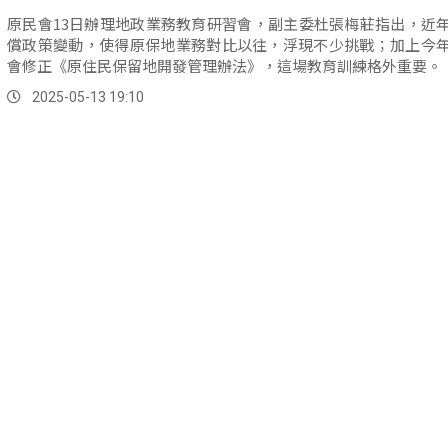
原民會13日辦理地政業務教育研習會，副主委杜張梅莊指出，近
償政策變動，使得原保地業務對比以往，浮現不少挑戰；加上今
會修正《原住民保留地開發管理辦法》，這場教育訓練格外重要。
2025-05-13 19:10