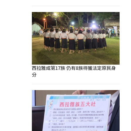
西拉雅成第17族 仍有8族待獲法定原民身
分