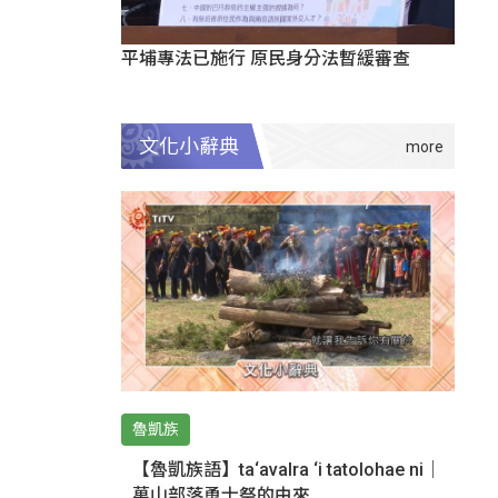
平埔專法已施行 原民身分法暫緩審查
文化小辭典
魯凱族
【魯凱族語】ta‘avalra ‘i tatolohae ni｜
萬山部落勇士祭的由來