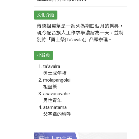
文化介紹
傳統祖靈祭是一系列為期四個月的祭典，
現今配合族人工作求學濃縮為一天，並特
別將「勇士祭(Ta‘avala)」凸顯辦理。
小辭典
ta‘avalra
勇士成年禮
molapangolai
祖靈祭
asavasavahe
男性青年
atamatama
父字輩的稱呼
歷史上的今天