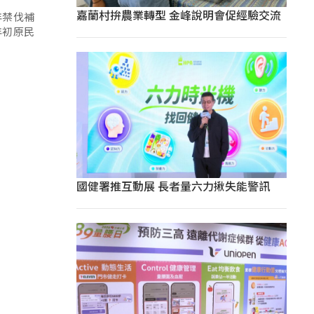
嘉蘭村拚農業轉型 金峰說明會促經驗交流
年禁伐補
年初原民
國健署推互動展 長者量六力揪失能警訊