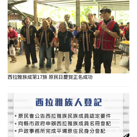
西拉雅族成第17族 原民日慶賀正名成功