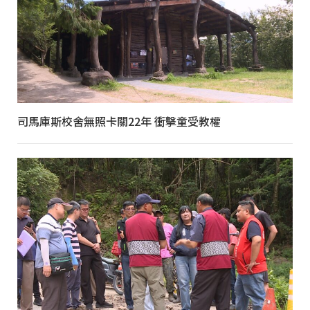
司馬庫斯校舍無照卡關22年 衝擊童受教權