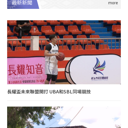
最新新聞
長耀盃未來聯盟開打 UBA和SBL同場競技