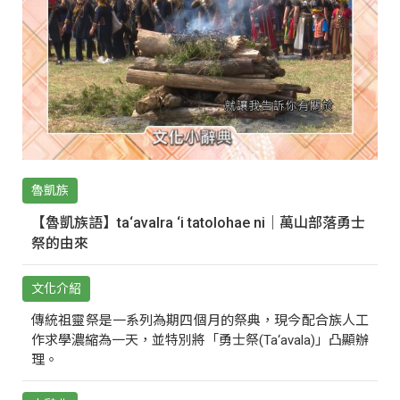
魯凱族
【魯凱族語】ta‘avalra ‘i tatolohae ni｜萬山部落勇士
祭的由來
文化介紹
傳統祖靈祭是一系列為期四個月的祭典，現今配合族人工
作求學濃縮為一天，並特別將「勇士祭(Ta‘avala)」凸顯辦
理。