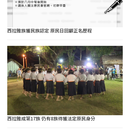
西拉雅族獲民族認定 原民日回顧正名歷程
西拉雅成第17族 仍有8族待獲法定原民身分