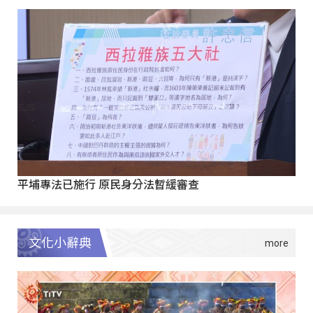
平埔專法已施行 原民身分法暫緩審查
文化小辭典