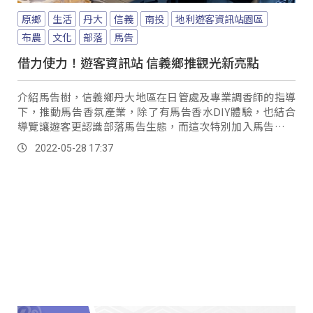
原鄉
生活
丹大
信義
南投
地利遊客資訊站園區
布農
文化
部落
馬告
借力使力！遊客資訊站 信義鄉推觀光新亮點
介紹馬告樹，信義鄉丹大地區在日管處及專業調香師的指導
下，推動馬告香氛產業，除了有馬告香水DIY體驗，也結合
導覽讓遊客更認識部落馬告生態，而這次特別加入馬告汽水
製作，讓民眾來到部落更深入了解在地產業特色...。
2022-05-28 17:37