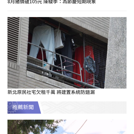
8月豬價破105元 陳駿季：為節慶短期現象
新北原民社宅欠租千萬 將建置系統防錯漏
推薦新聞