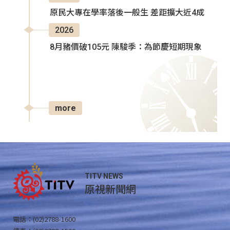
原民大專在學率落後一般生 差距擴大近4成
2026
8月豬價破105元 陳駿季：為節慶短期現象
more
TITV NEWS
原視新聞網
電話：(02)2788-1600