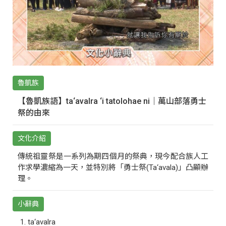
魯凱族
【魯凱族語】ta‘avalra ‘i tatolohae ni｜萬山部落勇士
祭的由來
文化介紹
傳統祖靈祭是一系列為期四個月的祭典，現今配合族人工
作求學濃縮為一天，並特別將「勇士祭(Ta‘avala)」凸顯辦
理。
小辭典
ta‘avalra