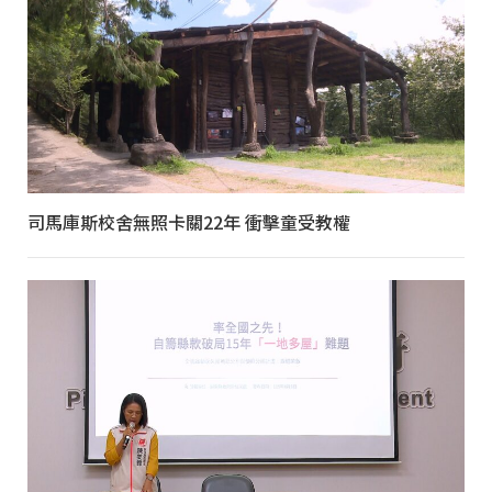
司馬庫斯校舍無照卡關22年 衝擊童受教權