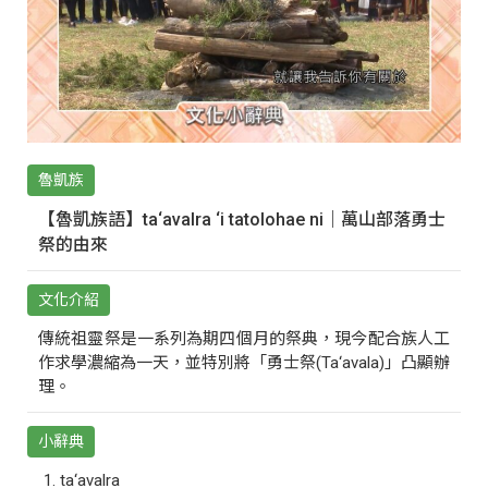
魯凱族
【魯凱族語】ta‘avalra ‘i tatolohae ni｜萬山部落勇士
祭的由來
文化介紹
傳統祖靈祭是一系列為期四個月的祭典，現今配合族人工
作求學濃縮為一天，並特別將「勇士祭(Ta‘avala)」凸顯辦
理。
小辭典
ta‘avalra