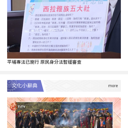
平埔專法已施行 原民身分法暫緩審查
文化小辭典