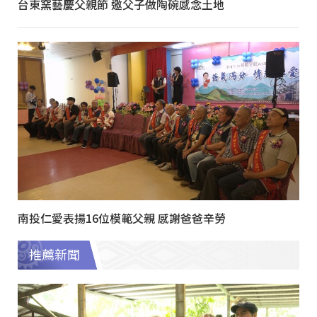
台東窯藝慶父親節 邀父子做陶碗感念土地
南投仁愛表揚16位模範父親 感謝爸爸辛勞
推薦新聞