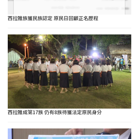
西拉雅族獲民族認定 原民日回顧正名歷程
西拉雅成第17族 仍有8族待獲法定原民身分