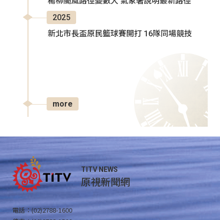
楊柳颱風路徑變數大 氣象署說明最新路徑
2025
新北市長盃原民籃球賽開打 16隊同場競技
more
TITV NEWS
原視新聞網
電話：(02)2788-1600