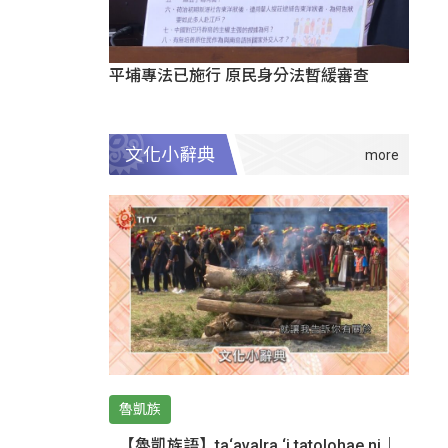
平埔專法已施行 原民身分法暫緩審查
文化小辭典
魯凱族
【魯凱族語】ta‘avalra ‘i tatolohae ni｜