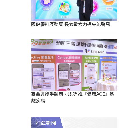
國健署推互動展 長者量六力揪失能警訊
基金會攜手超商、診所 推「健康ACE」遠
離疾病
推薦新聞