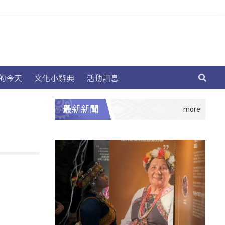
的今天
文化小辭典
活動訊息
最新新聞