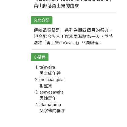
萬山部落勇士祭的由來
文化介紹
傳統祖靈祭是一系列為期四個月的祭典，
現今配合族人工作求學濃縮為一天，並特
別將「勇士祭(Ta‘avala)」凸顯辦理。
小辭典
ta‘avalra
勇士成年禮
molapangolai
祖靈祭
asavasavahe
男性青年
atamatama
父字輩的稱呼