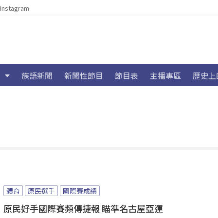
Instagram
族語新聞
新聞性節目
節目表
主播專區
歷史上
體育
原民選手
國際賽成績
原民好手國際賽頻傳捷報 瞄準名古屋亞運