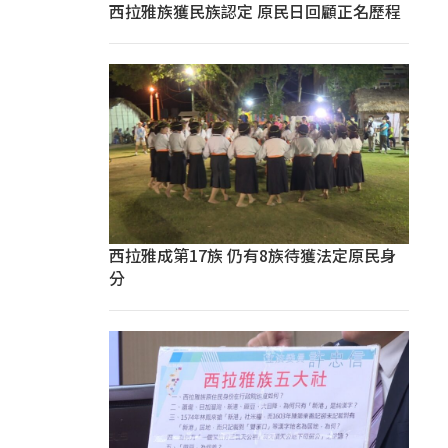
西拉雅族獲民族認定 原民日回顧正名歷程
西拉雅成第17族 仍有8族待獲法定原民身
分