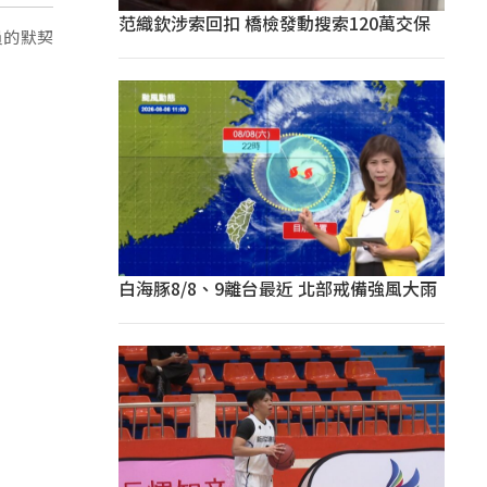
范織欽涉索回扣 橋檢發動搜索120萬交保
員的默契
白海豚8/8、9離台最近 北部戒備強風大雨