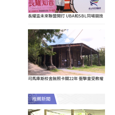
長耀盃未來聯盟開打 UBA和SBL同場競技
司馬庫斯校舍無照卡關22年 衝擊童受教權
推薦新聞