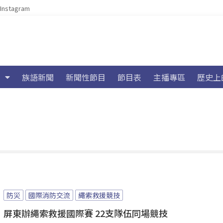
Instagram
族語新聞
新聞性節目
節目表
主播專區
歷史上
防災
國際消防交流
繩索救援競技
屏東辦繩索救援國際賽 22支隊伍同場競技