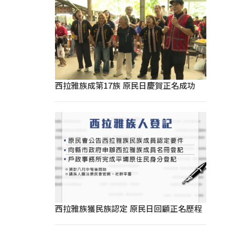
西拉雅族成第17族 原民日慶賀正名成功
西拉雅族獲民族認定 原民日回顧正名歷程