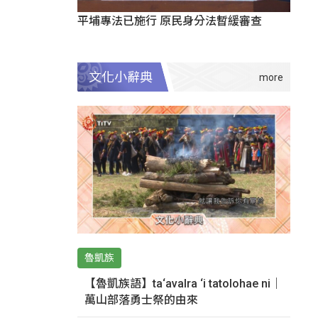
平埔專法已施行 原民身分法暫緩審查
文化小辭典
魯凱族
【魯凱族語】ta‘avalra ‘i tatolohae ni｜
萬山部落勇士祭的由來