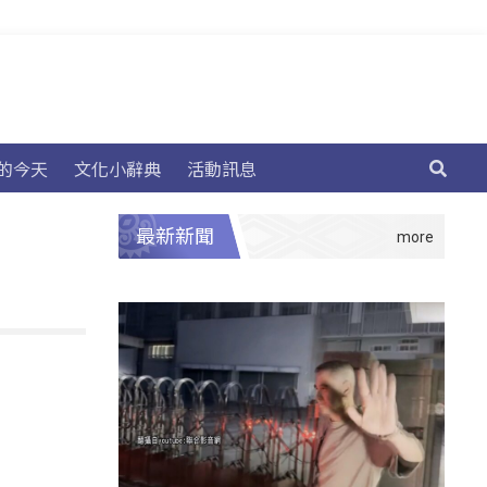
的今天
文化小辭典
活動訊息
最新新聞