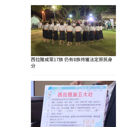
西拉雅成第17族 仍有8族待獲法定原民身
分