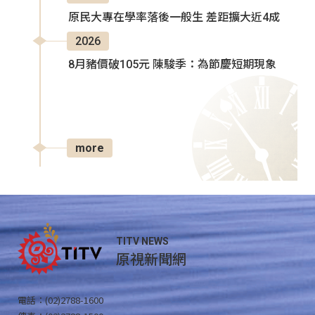
原民大專在學率落後一般生 差距擴大近4成
2026
8月豬價破105元 陳駿季：為節慶短期現象
more
TITV NEWS
原視新聞網
電話：(02)2788-1600