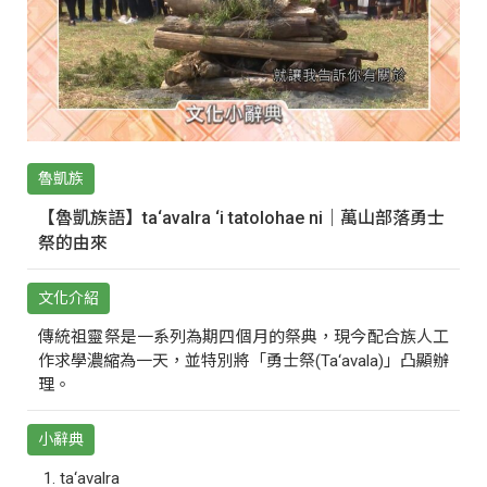
魯凱族
【魯凱族語】ta‘avalra ‘i tatolohae ni｜萬山部落勇士
祭的由來
文化介紹
傳統祖靈祭是一系列為期四個月的祭典，現今配合族人工
作求學濃縮為一天，並特別將「勇士祭(Ta‘avala)」凸顯辦
理。
小辭典
ta‘avalra