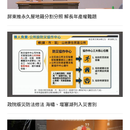
屏東推永久屋地籍分割分照 解長年產權難題
政院版災防法修法 海嘯、堰塞湖列入災害別