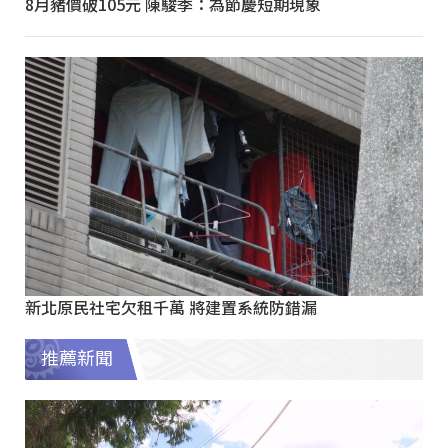
8月豬價破105元 陳駿季：為節慶短期現象
新北原民社宅欠租千萬 將建置系統防錯漏
推薦新聞