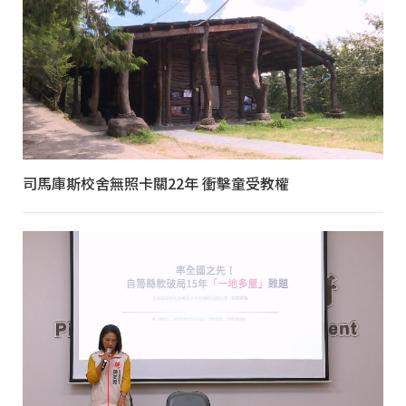
司馬庫斯校舍無照卡關22年 衝擊童受教權