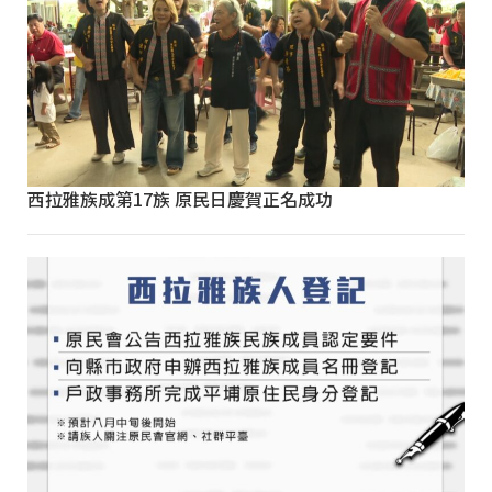
西拉雅族成第17族 原民日慶賀正名成功