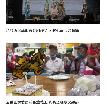
台澳原民藝術家共創作品 同登Garma音樂節
公益團邀愛國浦長輩義工 彩繪蛋糕慶父親節