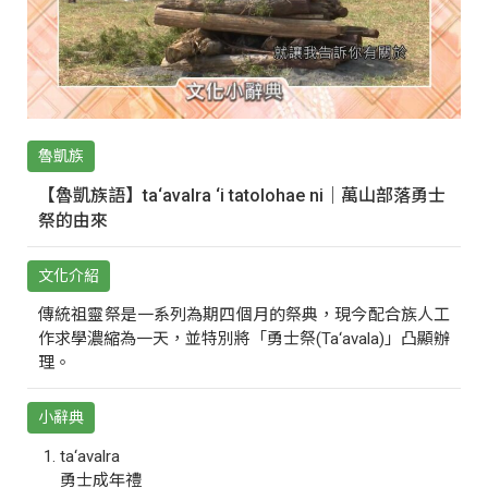
魯凱族
【魯凱族語】ta‘avalra ‘i tatolohae ni｜萬山部落勇士
祭的由來
文化介紹
傳統祖靈祭是一系列為期四個月的祭典，現今配合族人工
作求學濃縮為一天，並特別將「勇士祭(Ta‘avala)」凸顯辦
理。
小辭典
ta‘avalra
勇士成年禮