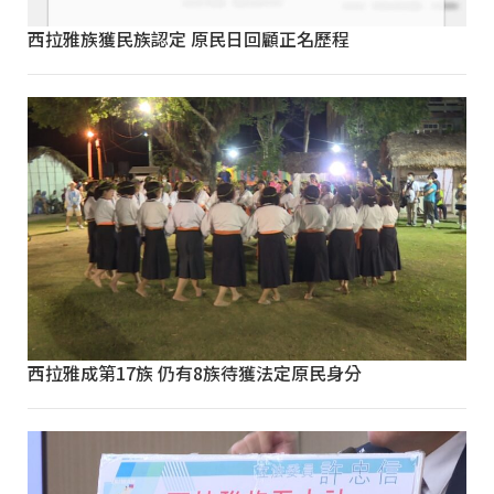
西拉雅族獲民族認定 原民日回顧正名歷程
西拉雅成第17族 仍有8族待獲法定原民身分