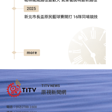
楊柳颱風路徑變數大 氣象署說明最新路徑
2025
新北市長盃原民籃球賽開打 16隊同場競技
more
TITV NEWS
原視新聞網
電話：(02)2788-1600