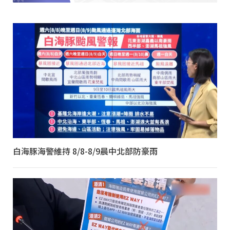
白海豚海警維持 8/8-8/9晨中北部防豪雨