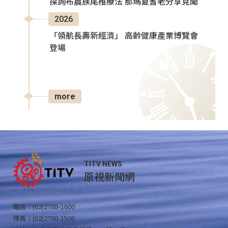
探詢布農族尾椎療法 那瑪夏耆老分享見聞
2026
「領航長壽新經濟」 高齡健康產業博覽會
登場
more
TITV NEWS
原視新聞網
電話：(02)2788-1600
傳真：(02)2788-1500