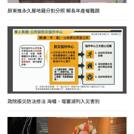
屏東推永久屋地籍分割分照 解長年產權難題
政院版災防法修法 海嘯、堰塞湖列入災害別