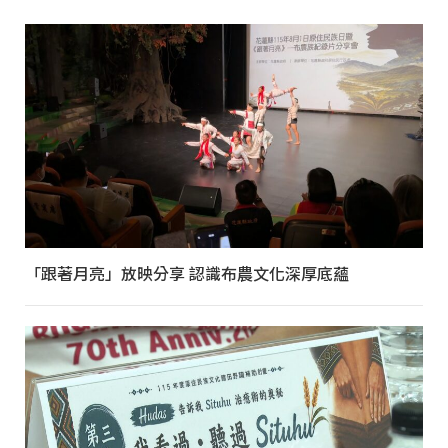
「跟著月亮」放映分享 認識布農文化深厚底蘊