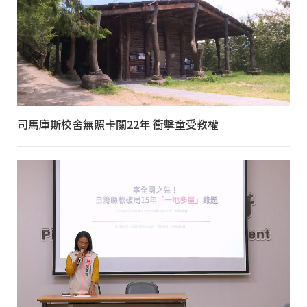
司馬庫斯校舍無照卡關22年 衝擊童受教權