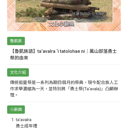
魯凱族
【魯凱族語】ta‘avalra ‘i tatolohae ni｜萬山部落勇士
祭的由來
文化介紹
傳統祖靈祭是一系列為期四個月的祭典，現今配合族人工
作求學濃縮為一天，並特別將「勇士祭(Ta‘avala)」凸顯辦
理。
小辭典
ta‘avalra
勇士成年禮