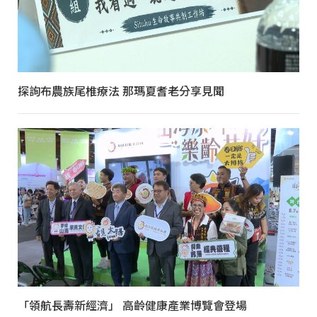
探詢布農族尾椎療法 那瑪夏耆老分享見聞
「領航長壽新經濟」 高齡健康產業博覽會登場