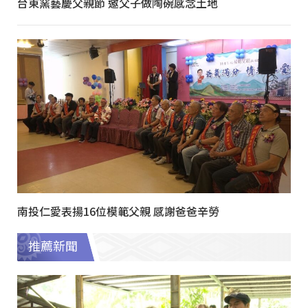
台東窯藝慶父親節 邀父子做陶碗感念土地
南投仁愛表揚16位模範父親 感謝爸爸辛勞
推薦新聞