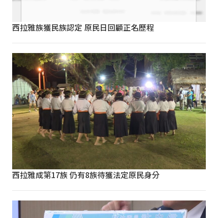
西拉雅族獲民族認定 原民日回顧正名歷程
西拉雅成第17族 仍有8族待獲法定原民身分