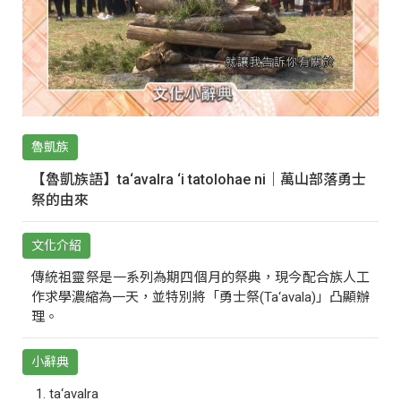
魯凱族
【魯凱族語】ta‘avalra ‘i tatolohae ni｜萬山部落勇士
祭的由來
文化介紹
傳統祖靈祭是一系列為期四個月的祭典，現今配合族人工
作求學濃縮為一天，並特別將「勇士祭(Ta‘avala)」凸顯辦
理。
小辭典
ta‘avalra