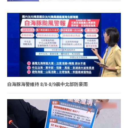
白海豚海警維持 8/8-8/9晨中北部防豪雨