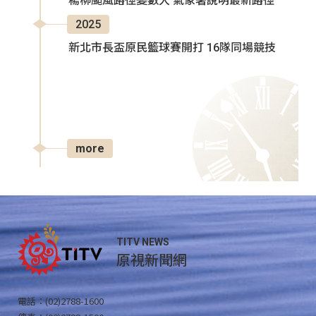
楊柳颱風路徑變數大 氣象署說明最新路徑
2025
新北市長盃原民籃球賽開打 16隊同場競技
more
TITV NEWS
原視新聞網
電話：(02)2788-1600