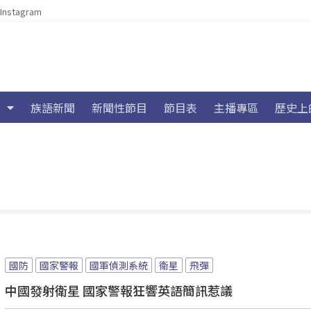
Instagram
族語新聞
新聞性節目
節目表
主播專區
歷史上
國防
國家警報
國軍偵測系統
衛星
飛彈
中國發射衛星 國家警報狂響英語簡訊惹議