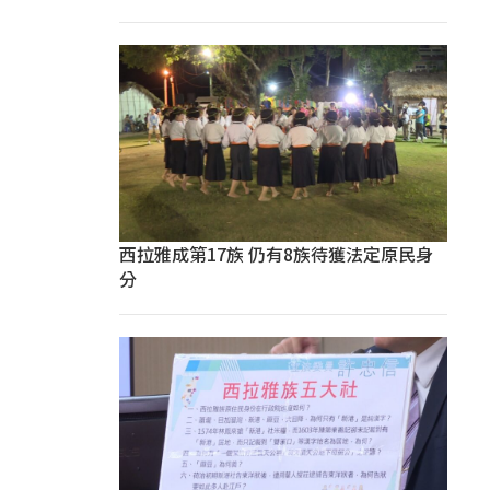
西拉雅成第17族 仍有8族待獲法定原民身
分