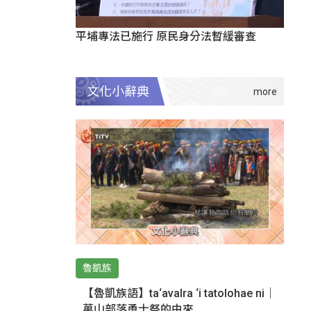
平埔專法已施行 原民身分法暫緩審查
文化小辭典
魯凱族
【魯凱族語】ta‘avalra ‘i tatolohae ni｜
萬山部落勇士祭的由來