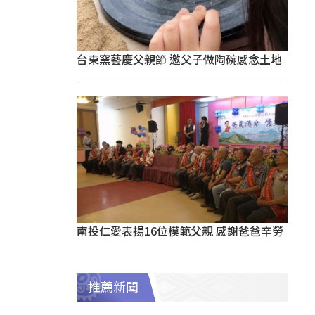
台東窯藝慶父親節 邀父子做陶碗感念土地
南投仁愛表揚16位模範父親 感謝爸爸辛勞
推薦新聞