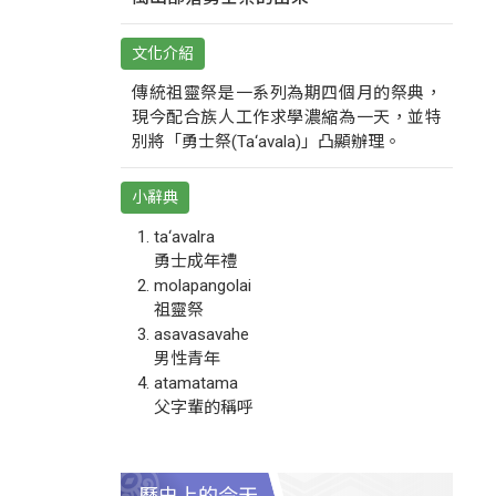
文化介紹
傳統祖靈祭是一系列為期四個月的祭典，
現今配合族人工作求學濃縮為一天，並特
別將「勇士祭(Ta‘avala)」凸顯辦理。
小辭典
ta‘avalra
勇士成年禮
molapangolai
祖靈祭
asavasavahe
男性青年
atamatama
父字輩的稱呼
歷史上的今天