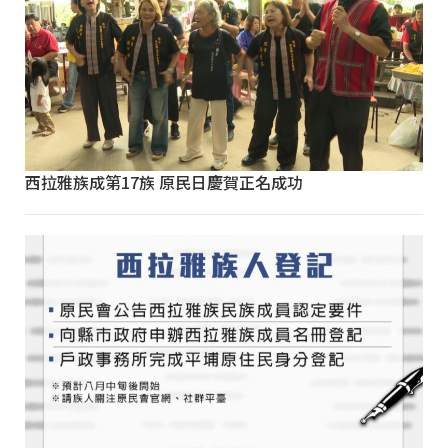
西拉雅族成第17族 原民日慶賀正名成功