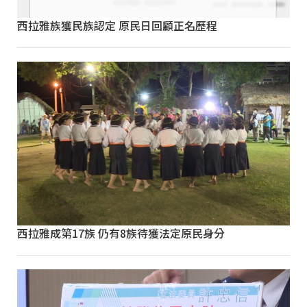
西拉雅族獲民族認定 原民日回顧正名歷程
西拉雅成第17族 仍有8族待獲法定原民身分