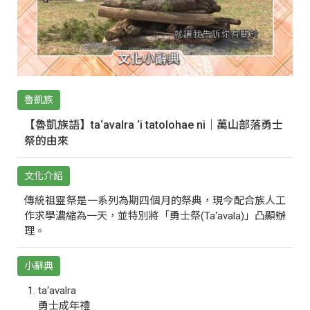
魯凱族
【魯凱族語】ta‘avalra ‘i tatolohae ni｜萬山部落勇士
祭的由來
文化介紹
傳統祖靈祭是一系列為期四個月的祭典，現今配合族人工
作求學濃縮為一天，並特別將「勇士祭(Ta‘avala)」凸顯辦
理。
小辭典
ta‘avalra
勇士成年禮