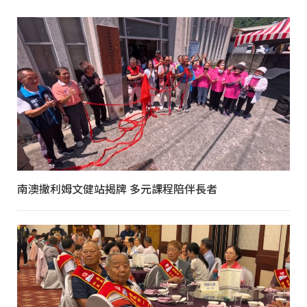
南澳撒利姆文健站揭牌 多元課程陪伴長者