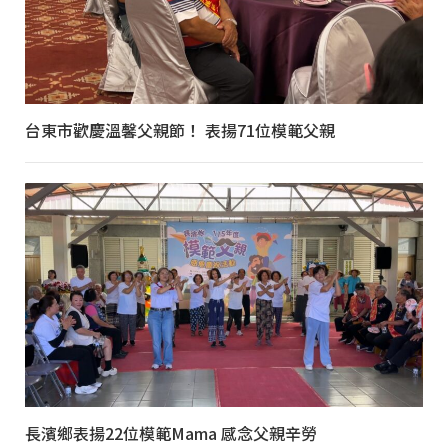
台東市歡慶溫馨父親節！ 表揚71位模範父親
長濱鄉表揚22位模範Mama 感念父親辛勞