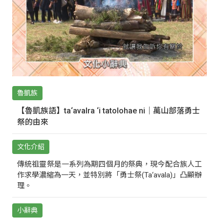
魯凱族
【魯凱族語】ta‘avalra ‘i tatolohae ni｜萬山部落勇士
祭的由來
文化介紹
傳統祖靈祭是一系列為期四個月的祭典，現今配合族人工
作求學濃縮為一天，並特別將「勇士祭(Ta‘avala)」凸顯辦
理。
小辭典