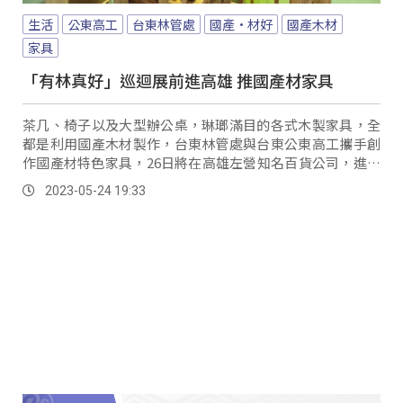
生活
公東高工
台東林管處
國產·材好
國產木材
家具
「有林真好」巡迴展前進高雄 推國產材家具
茶几、椅子以及大型辦公桌，琳瑯滿目的各式木製家具，全
都是利用國產木材製作，台東林管處與台東公東高工攜手創
作國產材特色家具，26日將在高雄左營知名百貨公司，進行
為期10天的「有林真好-國產木材家具」巡迴展售活動，希望
2023-05-24 19:33
向國人推介「國產·材好」負碳家具。