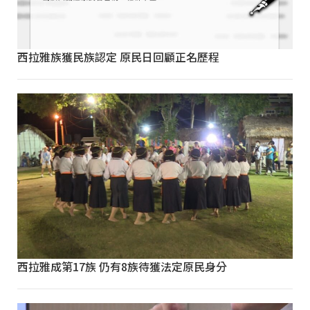
西拉雅族獲民族認定 原民日回顧正名歷程
西拉雅成第17族 仍有8族待獲法定原民身分