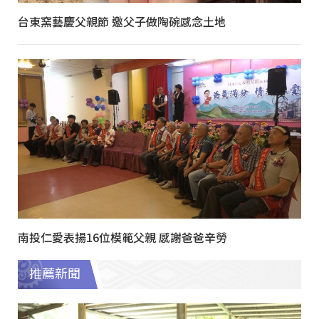
台東窯藝慶父親節 邀父子做陶碗感念土地
南投仁愛表揚16位模範父親 感謝爸爸辛勞
推薦新聞