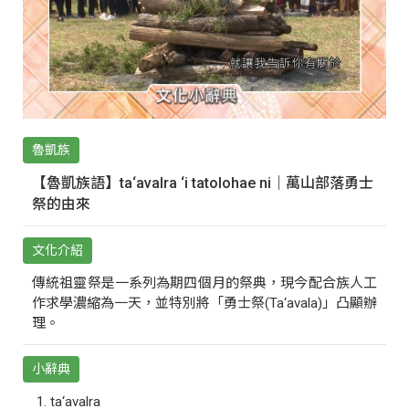
魯凱族
【魯凱族語】ta‘avalra ‘i tatolohae ni｜萬山部落勇士
祭的由來
文化介紹
傳統祖靈祭是一系列為期四個月的祭典，現今配合族人工
作求學濃縮為一天，並特別將「勇士祭(Ta‘avala)」凸顯辦
理。
小辭典
ta‘avalra