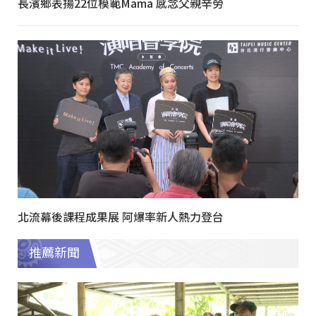
長濱鄉表揚22位模範Mama 感念父親辛勞
北流幕後課程成果展 阿爆率新人熱力登台
推薦新聞