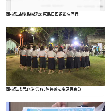
西拉雅族獲民族認定 原民日回顧正名歷程
西拉雅成第17族 仍有8族待獲法定原民身分