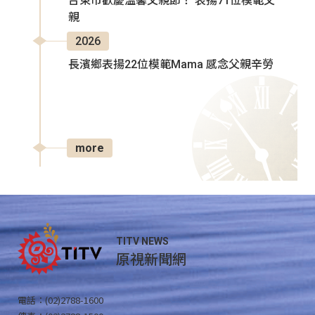
台東市歡慶溫馨父親節！ 表揚71位模範父
親
2026
長濱鄉表揚22位模範Mama 感念父親辛勞
more
TITV NEWS
原視新聞網
電話：(02)2788-1600