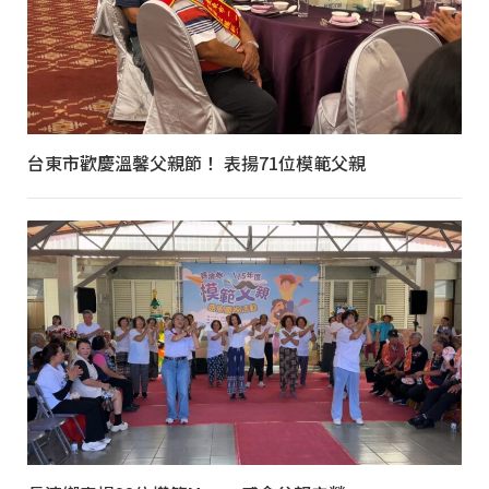
台東市歡慶溫馨父親節！ 表揚71位模範父親