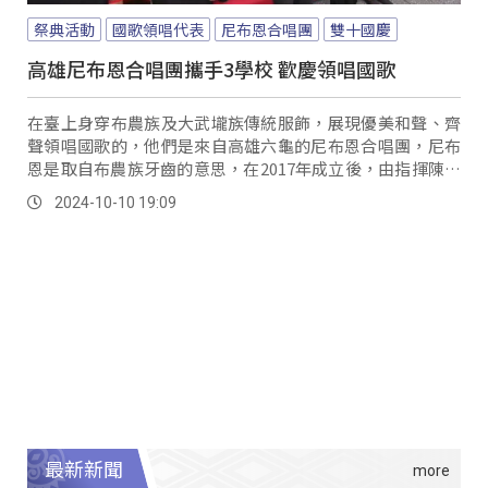
祭典活動
國歌領唱代表
尼布恩合唱團
雙十國慶
高雄尼布恩合唱團攜手3學校 歡慶領唱國歌
在臺上身穿布農族及大武壠族傳統服飾，展現優美和聲、齊
聲領唱國歌的，他們是來自高雄六龜的尼布恩合唱團，尼布
恩是取自布農族牙齒的意思，在2017年成立後，由指揮陳俊
志精神領袖帶領團員屢獲佳績，尤其去年和今年獲得世界合
2024-10-10 19:09
唱大賽冠軍的殊榮；因此在今年國歌領唱，慶籌會特別邀請
尼布恩合唱團攜手與寶來國中、建山國小及荖濃國小合唱團
共同領唱國歌。
最新新聞