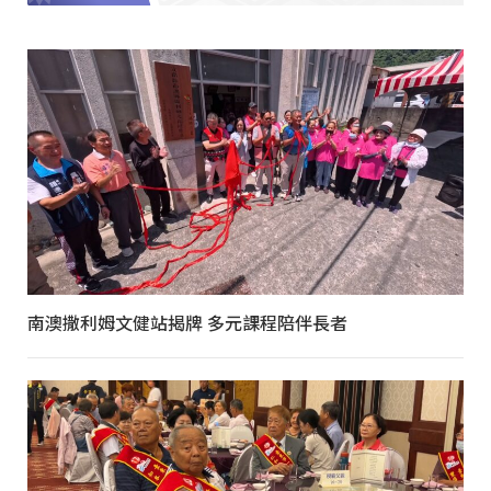
南澳撒利姆文健站揭牌 多元課程陪伴長者