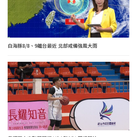
白海豚8/8、9離台最近 北部戒備強風大雨