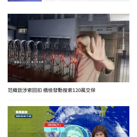
范織欽涉索回扣 橋檢發動搜索120萬交保