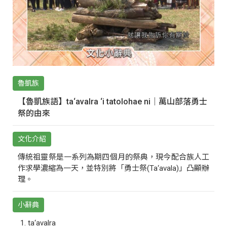
魯凱族
【魯凱族語】ta‘avalra ‘i tatolohae ni｜萬山部落勇士
祭的由來
文化介紹
傳統祖靈祭是一系列為期四個月的祭典，現今配合族人工
作求學濃縮為一天，並特別將「勇士祭(Ta‘avala)」凸顯辦
理。
小辭典
ta‘avalra