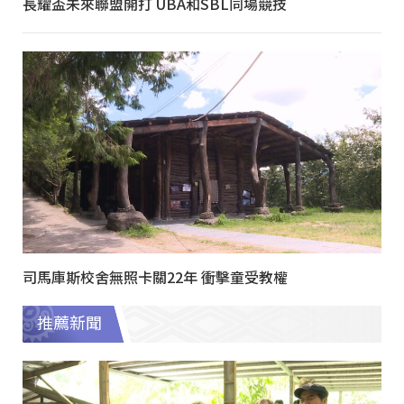
長耀盃未來聯盟開打 UBA和SBL同場競技
司馬庫斯校舍無照卡關22年 衝擊童受教權
推薦新聞