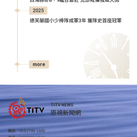
白海豚8/8、9離台最近 北部戒備強風大雨
2025
德芙蘭國小少棒隊成軍3年 獲隊史首座冠軍
more
TITV NEWS
原視新聞網
電話：(02)2788-1600