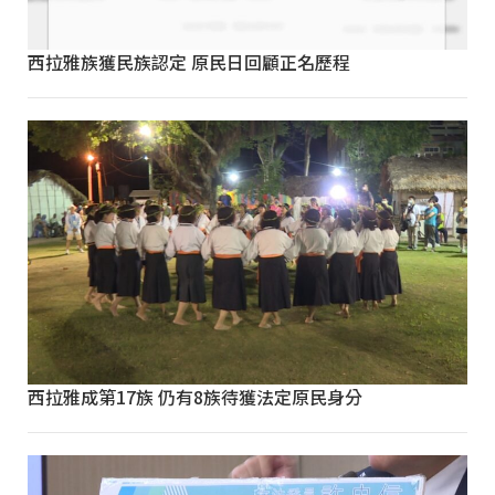
西拉雅族獲民族認定 原民日回顧正名歷程
西拉雅成第17族 仍有8族待獲法定原民身分