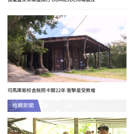
司馬庫斯校舍無照卡關22年 衝擊童受教權
推薦新聞