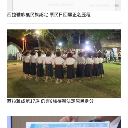
西拉雅族獲民族認定 原民日回顧正名歷程
西拉雅成第17族 仍有8族待獲法定原民身分