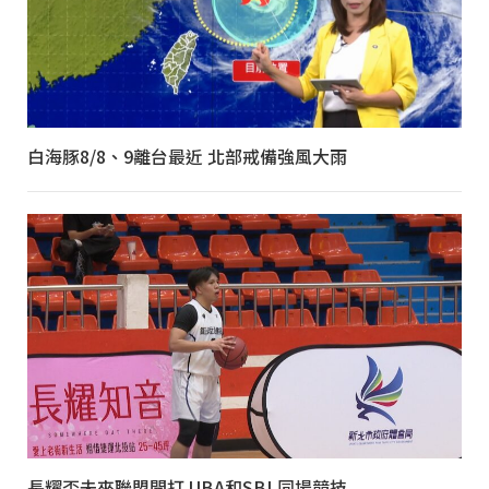
白海豚8/8、9離台最近 北部戒備強風大雨
長耀盃未來聯盟開打 UBA和SBL同場競技