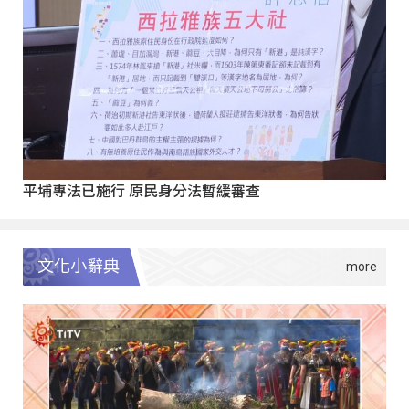
平埔專法已施行 原民身分法暫緩審查
文化小辭典