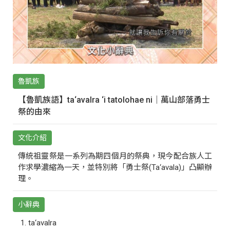
魯凱族
【魯凱族語】ta‘avalra ‘i tatolohae ni｜萬山部落勇士
祭的由來
文化介紹
傳統祖靈祭是一系列為期四個月的祭典，現今配合族人工
作求學濃縮為一天，並特別將「勇士祭(Ta‘avala)」凸顯辦
理。
小辭典
ta‘avalra