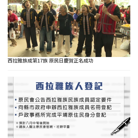
西拉雅族成第17族 原民日慶賀正名成功