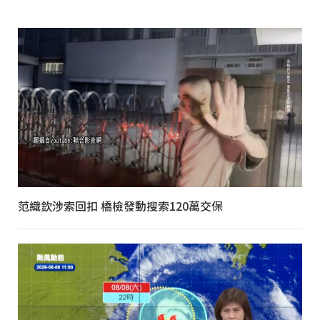
范織欽涉索回扣 橋檢發動搜索120萬交保