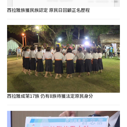
西拉雅族獲民族認定 原民日回顧正名歷程
西拉雅成第17族 仍有8族待獲法定原民身分