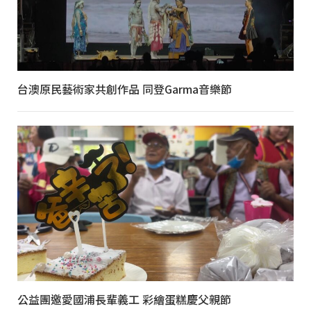
台澳原民藝術家共創作品 同登Garma音樂節
公益團邀愛國浦長輩義工 彩繪蛋糕慶父親節