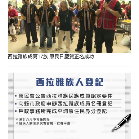
西拉雅族成第17族 原民日慶賀正名成功