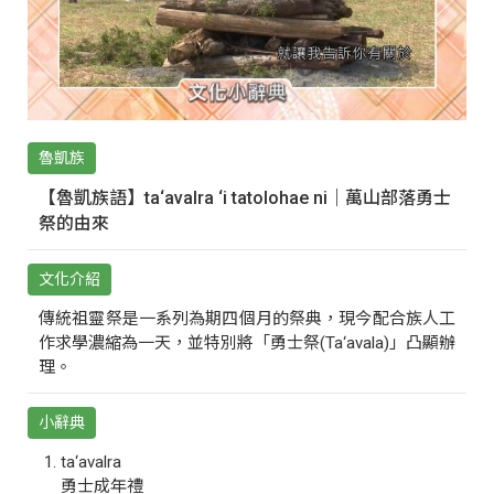
魯凱族
【魯凱族語】ta‘avalra ‘i tatolohae ni｜萬山部落勇士
祭的由來
文化介紹
傳統祖靈祭是一系列為期四個月的祭典，現今配合族人工
作求學濃縮為一天，並特別將「勇士祭(Ta‘avala)」凸顯辦
理。
小辭典
ta‘avalra
勇士成年禮