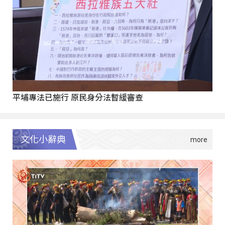
平埔專法已施行 原民身分法暫緩審查
文化小辭典