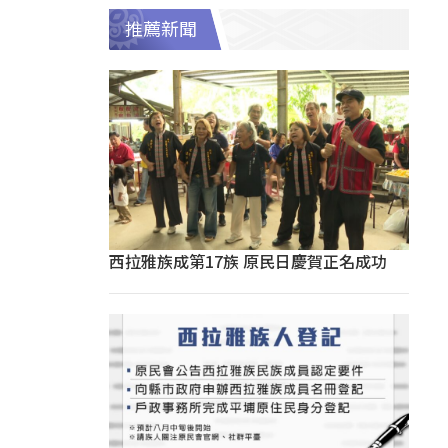
推薦新聞
西拉雅族成第17族 原民日慶賀正名成功