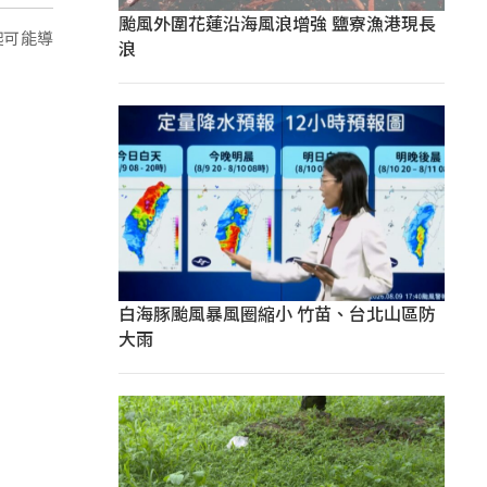
颱風外圍花蓮沿海風浪增強 鹽寮漁港現長
爬可能導
浪
白海豚颱風暴風圈縮小 竹苗、台北山區防
大雨