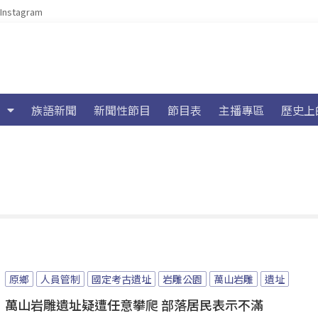
Instagram
族語新聞
新聞性節目
節目表
主播專區
歷史上
原鄉
人員管制
國定考古遺址
岩雕公園
萬山岩雕
遺址
萬山岩雕遺址疑遭任意攀爬 部落居民表示不滿