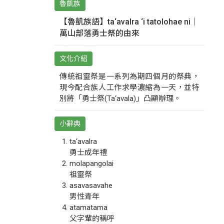
魯凱族
【魯凱族語】ta‘avalra ‘i tatolohae ni｜
萬山部落勇士祭的由來
文化介紹
傳統祖靈祭是一系列為期四個月的祭典，
現今配合族人工作求學濃縮為一天，並特
別將「勇士祭(Ta‘avala)」凸顯辦理。
小辭典
ta‘avalra
勇士成年禮
molapangolai
祖靈祭
asavasavahe
男性青年
atamatama
父字輩的稱呼