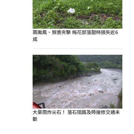
兩颱風、猴害夾擊 梅花部落甜柿損失近6
成
大豪雨炸尖石！ 落石阻路及時搶修交通未
斷