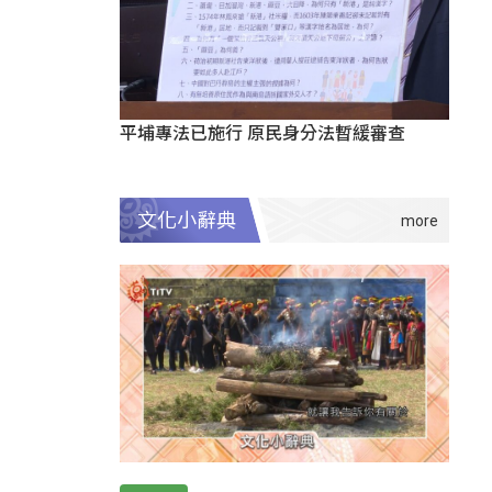
平埔專法已施行 原民身分法暫緩審查
文化小辭典