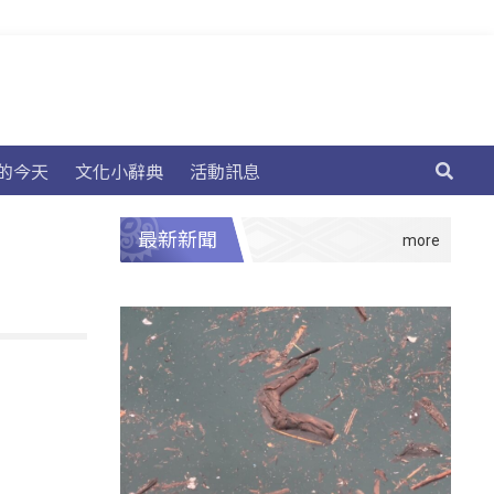
的今天
文化小辭典
活動訊息
最新新聞