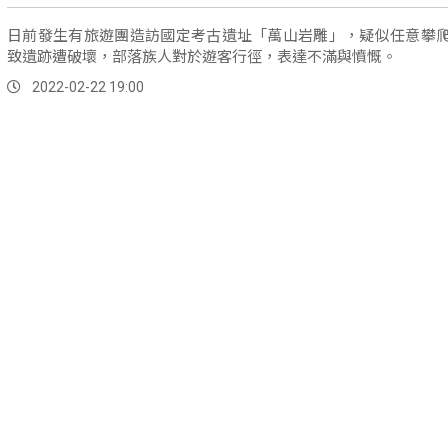
日前發生有旅遊團造訪國定考古遺址「萬山岩雕」，疑似任意攀
致遺跡遭破壞，部落族人對於遊客行徑，表達不滿與憤慨。
2022-02-22 19:00