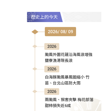
歷史上的今天
2026/ 08/ 09
2026
颱風外圍花蓮沿海風浪增強
鹽寮漁港現長浪
2026
白海豚颱風暴風圈縮小 竹
苗、台北山區防大雨
2026
兩颱風、猴害夾擊 梅花部落
甜柿損失近6成