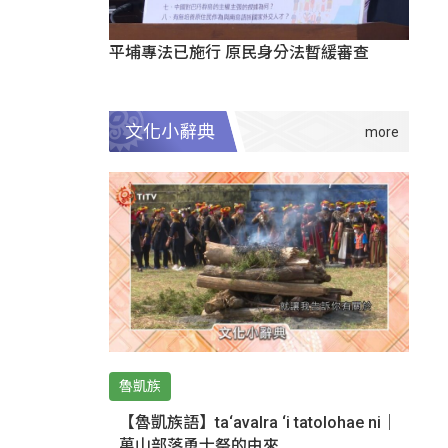
平埔專法已施行 原民身分法暫緩審查
文化小辭典
魯凱族
【魯凱族語】ta‘avalra ‘i tatolohae ni｜
萬山部落勇士祭的由來