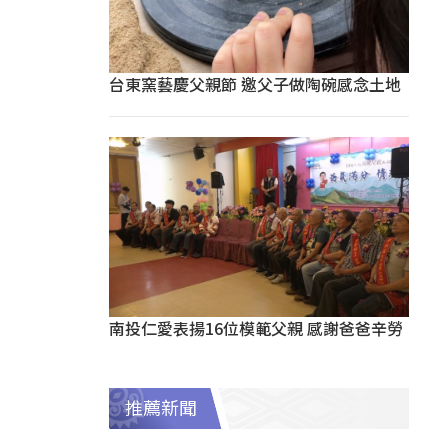
台東窯藝慶父親節 邀父子做陶碗感念土地
南投仁愛表揚16位模範父親 感謝爸爸辛勞
推薦新聞