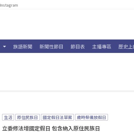
Instagram
族語新聞
新聞性節目
節目表
主播專區
歷史上
生活
原住民族日
國定假日法草案
歲時祭儀放假日
立委修法增國定假日 包含納入原住民族日