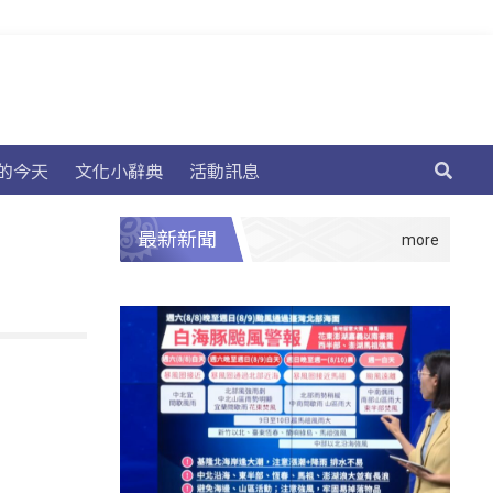
的今天
文化小辭典
活動訊息
最新新聞