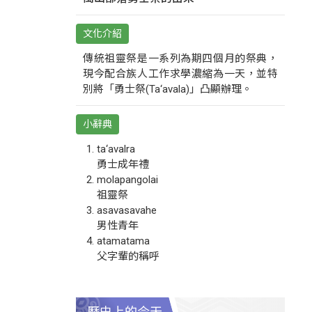
文化介紹
傳統祖靈祭是一系列為期四個月的祭典，
現今配合族人工作求學濃縮為一天，並特
別將「勇士祭(Ta‘avala)」凸顯辦理。
小辭典
ta‘avalra
勇士成年禮
molapangolai
祖靈祭
asavasavahe
男性青年
atamatama
父字輩的稱呼
歷史上的今天