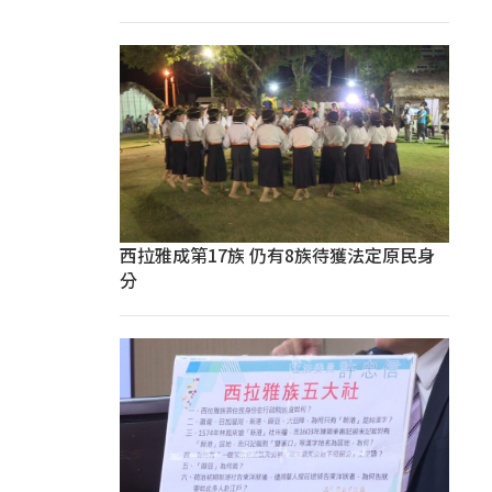
西拉雅成第17族 仍有8族待獲法定原民身
分